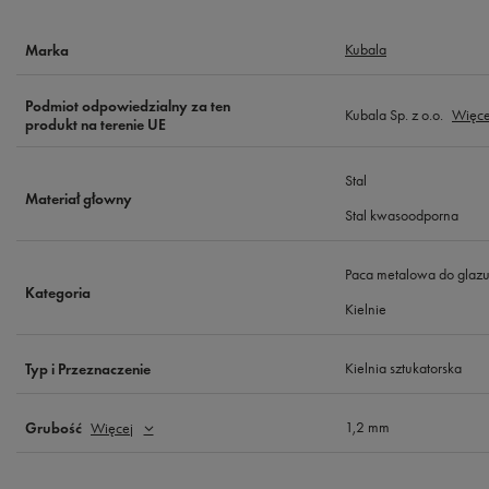
Kubala
Marka
Podmiot odpowiedzialny za ten
Kubala Sp. z o.o.
Więce
produkt na terenie UE
Stal
Materiał głowny
Stal kwasoodporna
Paca metalowa do glazu
Kategoria
Kielnie
Kielnia sztukatorska
Typ i Przeznaczenie
1,2 mm
Grubość
Więcej