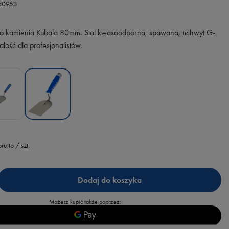
.k0953
do kamienia Kubala 80mm. Stal kwasoodporna, spawana, uchwyt G-
wałość dla profesjonalistów.
rutto
/
szt.
Dodaj do koszyka
Możesz kupić także poprzez: