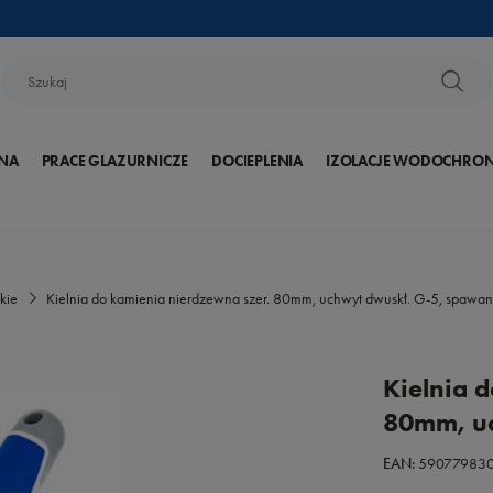
NA
PRACE GLAZURNICZE
DOCIEPLENIA
IZOLACJE WODOCHRO
kie
Kielnia do kamienia nierdzewna szer. 80mm, uchwyt dwuskł. G-5, spawa
Kielnia 
80mm, uc
EAN:
59077983