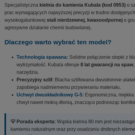
Specjalistyczna
kielnia do kamienia Kubala (kod 0953)
o sz
prac wymagających najwyższej precyzji w trudno dostępnyc
wysokogatunkowej
stali nierdzewnej, kwasoodpornej
o gru
agresywne działanie chemii budowlanej.
Dlaczego warto wybrać ten model?
Technologia spawana:
Solidne połączenie stopki z b
wytrzymałość. Kubala oferuje
8 lat gwarancji na spaw
narzędzia.
Precyzyjny szlif:
Blacha szlifowana dwustronnie ułatwi
zapobiega nadmiernemu przywieraniu materiału.
Uchwyt dwuskładnikowy G-5:
Ergonomiczna, miękka r
chwyt nawet mokrą dłonią, znacząco podnosząc komfort
💡 Porada eksperta:
Wąska kielnia 80 mm jest niezastąpi
kamieniu naturalnym oraz przy osadzaniu drobnych eleme