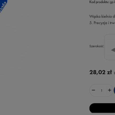
Kod produktu:
gp
Wąska kielnia 
5. Precyzja i tr
Szerokość
28,02 zł
b