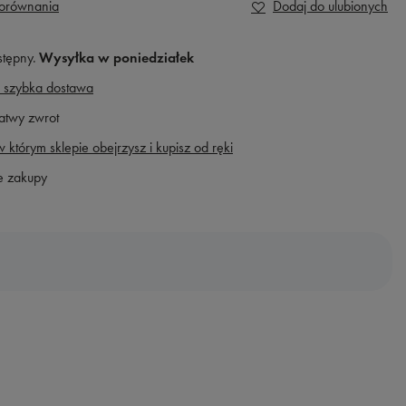
porównania
Dodaj do ulubionych
stępny
Wysyłka
w poniedziałek
 szybka dostawa
atwy zwrot
 którym sklepie obejrzysz i kupisz od ręki
e zakupy