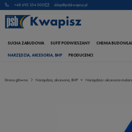
+48 692 354 000
sklep@psbkwapisz.pl
SUCHA ZABUDOWA
SUFIT PODWIESZANY
CHEMIA BUDOWLA
NARZĘDZIA, AKCESORIA, BHP
PRODUCENCI
Strona główna
Narzędzia, akcesoria, BHP
Narzędzia i akcesoria malars