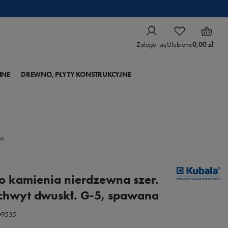
Zaloguj się
Ulubione
0,00 zł
NNE
DREWNO, PŁYTY KONSTRUKCYJNE
na
do kamienia nierdzewna szer.
hwyt dwuskł. G-5, spawana
09535