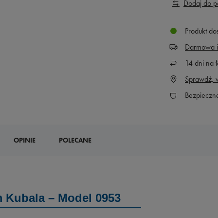
Dodaj do 
Produkt do
Darmowa i
14
dni na ł
Sprawdź, w
Bezpieczn
OPINIE
POLECANE
m Kubala – Model 0953