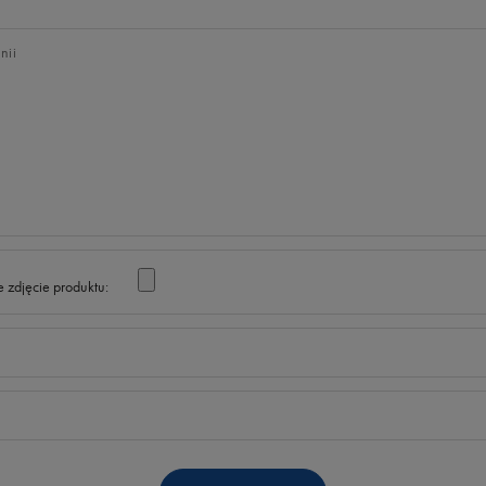
nii
 zdjęcie produktu: