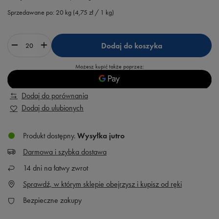
Sprzedawane po:
20
kg
(
4,75 zł
/ 1 kg)
Dodaj do koszyka
Możesz kupić także poprzez:
Dodaj do porównania
Dodaj do ulubionych
Produkt dostępny
Wysyłka
jutro
Darmowa i szybka dostawa
14
dni na łatwy zwrot
Sprawdź, w którym sklepie obejrzysz i kupisz od ręki
Bezpieczne zakupy