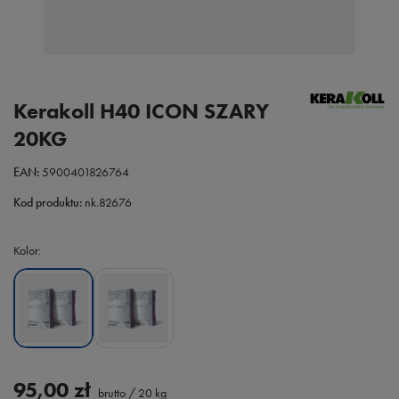
Kerakoll H40 ICON SZARY
20KG
EAN:
5900401826764
Kod produktu:
nk.82676
Kolor
95,00 zł
brutto
/
20
kg