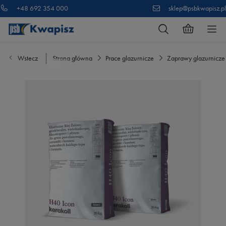
+48 692 354 000
sklep@psbkwapisz.pl
Wstecz
Strona główna
Prace glazurnicze
Zaprawy glazurnicze