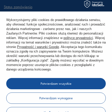
Status zamówienia
Śledzenie przesyłki
Wykorzystujemy pliki cookies do prawidłowego działania serwisu,
aby oferować funkcje społecznościowe, analizować ruch i prowadzić
Chcę zareklamować produkt
działania marketingowe - zarówno przez nas, jak i naszych
Zaufanych Partnerów. Pliki cookies służą również do personalizacji
Chcę zwrócić produkt
reklam. Więcej informacji znajdziesz w
polityce prywatności
. Więcej
informacji na temat warunków i prywatności można znaleźć także na
stronie
Prywatność i warunki Google
. Akceptacja tego komunikatu
Chcę wymienić towar
oznacza zgodę na ich zapisywanie na Twoim komputerze. Możesz
określić warunki przechowywania lub dostępu do nich klikając w
zakładkę „Konfiguracja zgód”. Zgodę możesz wycofać w dowolnym
KONTO
momencie poprzez usunięcie plików cookies z przeglądarki z
danego urządzenia końcowego.
REGULAMINY
Potwierdzam wszystkie
KONTAKT
Potwierdzam wymagane
W sklepie prezentujemy ceny brutto (z VAT).