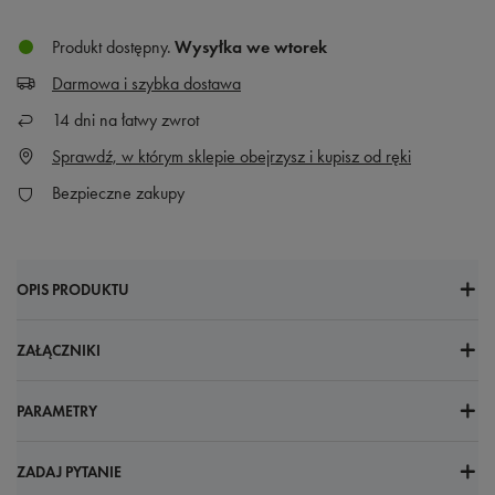
Produkt dostępny
Wysyłka
we wtorek
Darmowa i szybka dostawa
14
dni na łatwy zwrot
Sprawdź, w którym sklepie obejrzysz i kupisz od ręki
Bezpieczne zakupy
OPIS PRODUKTU
ZAŁĄCZNIKI
PARAMETRY
ZADAJ PYTANIE