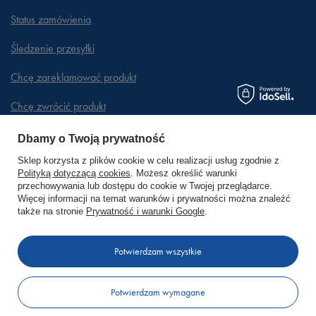
Status zamówienia
Śledzenie przesyłki
Chcę zareklamować produkt
Chcę zwrócić produkt
Chcę wymienić towar
Dbamy o Twoją prywatność
Sklep korzysta z plików cookie w celu realizacji usług zgodnie z
Polityką dotyczącą cookies
. Możesz określić warunki
KONTO
przechowywania lub dostępu do cookie w Twojej przeglądarce.
Więcej informacji na temat warunków i prywatności można znaleźć
także na stronie
Prywatność i warunki Google
.
REGULAMINY
Potwierdzam wszystkie
KONTAKT
Potwierdzam wymagane
W sklepie prezentujemy ceny brutto (z VAT).