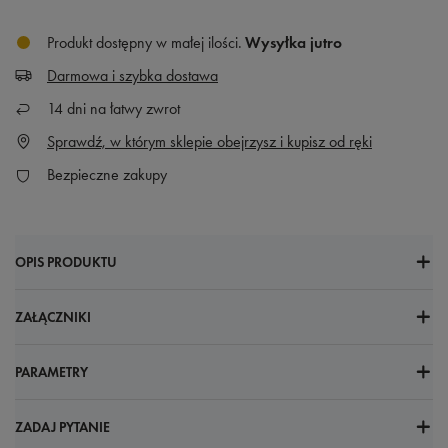
Produkt dostępny w małej ilości
Wysyłka
jutro
Darmowa i szybka dostawa
14
dni na łatwy zwrot
Sprawdź, w którym sklepie obejrzysz i kupisz od ręki
Bezpieczne zakupy
OPIS PRODUKTU
ZAŁĄCZNIKI
PARAMETRY
ZADAJ PYTANIE