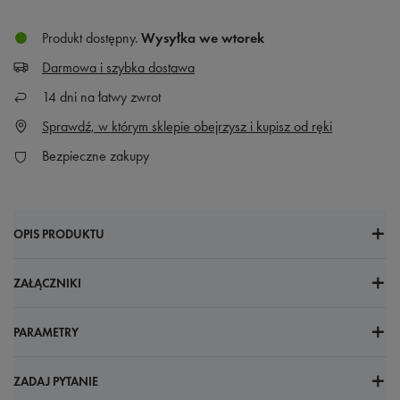
Produkt dostępny
Wysyłka
we wtorek
Darmowa i szybka dostawa
14
dni na łatwy zwrot
Sprawdź, w którym sklepie obejrzysz i kupisz od ręki
Bezpieczne zakupy
OPIS PRODUKTU
ZAŁĄCZNIKI
PARAMETRY
ZADAJ PYTANIE