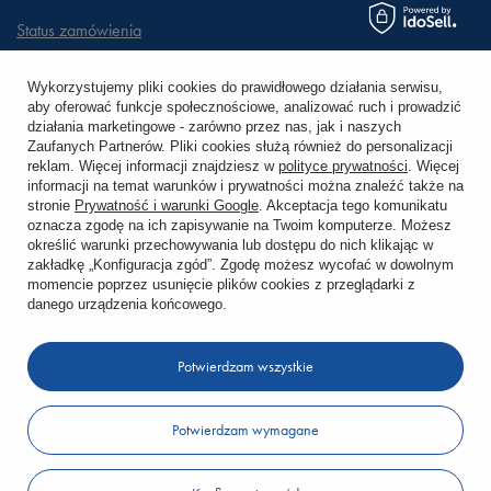
Status zamówienia
Śledzenie przesyłki
Wykorzystujemy pliki cookies do prawidłowego działania serwisu,
aby oferować funkcje społecznościowe, analizować ruch i prowadzić
Chcę zareklamować produkt
działania marketingowe - zarówno przez nas, jak i naszych
Zaufanych Partnerów. Pliki cookies służą również do personalizacji
Chcę zwrócić produkt
reklam. Więcej informacji znajdziesz w
polityce prywatności
. Więcej
informacji na temat warunków i prywatności można znaleźć także na
stronie
Prywatność i warunki Google
. Akceptacja tego komunikatu
Chcę wymienić towar
oznacza zgodę na ich zapisywanie na Twoim komputerze. Możesz
określić warunki przechowywania lub dostępu do nich klikając w
zakładkę „Konfiguracja zgód”. Zgodę możesz wycofać w dowolnym
KONTO
momencie poprzez usunięcie plików cookies z przeglądarki z
danego urządzenia końcowego.
REGULAMINY
Potwierdzam wszystkie
KONTAKT
Potwierdzam wymagane
W sklepie prezentujemy ceny brutto (z VAT).