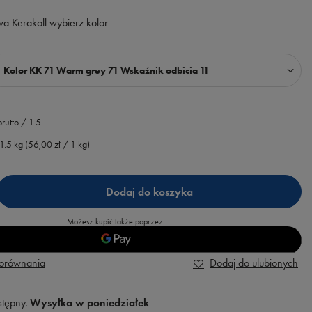
a Kerakoll wybierz kolor
Kolor KK 71 Warm grey 71 Wskaźnik odbicia 11
rutto
/
1.5
1.5
kg
(
56,00 zł
/ 1 kg)
Dodaj do koszyka
Możesz kupić także poprzez:
porównania
Dodaj do ulubionych
stępny
Wysyłka
w poniedziałek