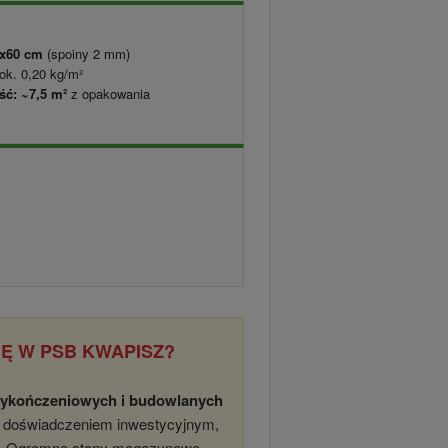
0x60 cm
(spoiny 2 mm)
ok. 0,20 kg/m²
ć: ~7,5 m²
z opakowania
Ę W PSB KWAPISZ?
wykończeniowych i budowlanych
im doświadczeniem inwestycyjnym,
e. Ogromne stany magazynowe