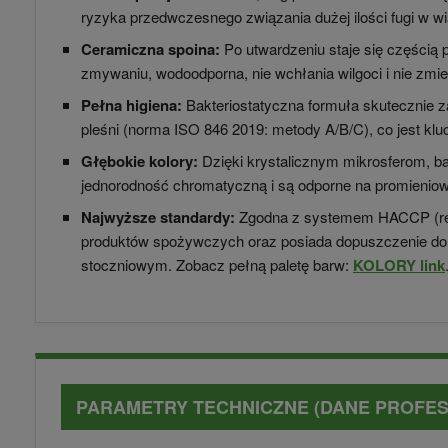
ryzyka przedwczesnego związania dużej ilości fugi w w
Ceramiczna spoina:
Po utwardzeniu staje się częścią p
zmywaniu, wodoodporna, nie wchłania wilgoci i nie zmie
Pełna higiena:
Bakteriostatyczna formuła skutecznie za
pleśni (norma ISO 846 2019: metody A/B/C), co jest k
Głębokie kolory:
Dzięki krystalicznym mikrosferom, 
jednorodność chromatyczną i są odporne na promienio
Najwyższe standardy:
Zgodna z systemem HACCP (reg
produktów spożywczych oraz posiada dopuszczenie do
stoczniowym. Zobacz pełną paletę barw:
KOLORY link
PARAMETRY TECHNICZNE (DANE PROFE