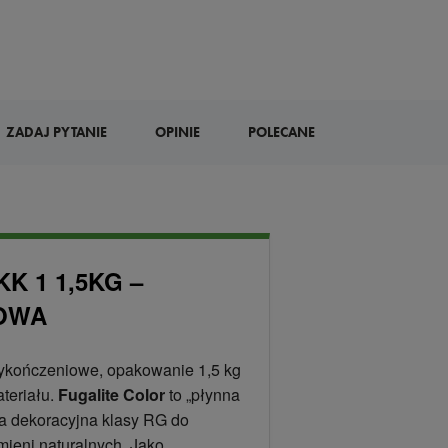
ZADAJ PYTANIE
OPINIE
POLECANE
K 1 1,5KG –
OWA
 wykończeniowe, opakowanie 1,5 kg
ateriału.
Fugalite Color
to „płynna
a dekoracyjna klasy RG do
mieni naturalnych. Jako