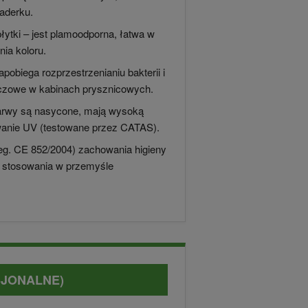
iaderku.
łytki – jest plamoodporna, łatwa w
nia koloru.
pobiega rozprzestrzenianiu bakterii i
luczowe w kabinach prysznicowych.
barwy są nasycone, mają wysoką
wanie UV (testowane przez CATAS).
. CE 852/2004) zachowania higieny
 stosowania w przemyśle
.
SJONALNE)