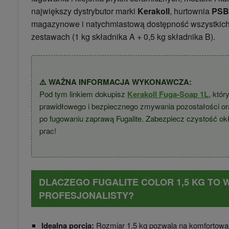
największy dystrybutor marki
Kerakoll
, hurtownia
PSB
magazynowe i natychmiastową dostępność wszystkich
zestawach (1 kg składnika A + 0,5 kg składnika B).
⚠️ WAŻNA INFORMACJA WYKONAWCZA:
Pod tym linkiem dokupisz
Kerakoll Fuga-Soap 1L
, któr
prawidłowego i bezpiecznego zmywania pozostałości o
po fugowaniu zaprawą Fugalite. Zabezpiecz czystość okł
prac!
DLACZEGO FUGALITE COLOR 1,5 KG TO
PROFESJONALISTY?
Idealna porcja:
Rozmiar 1,5 kg pozwala na komfortową 