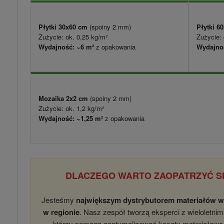
Płytki 30x60 cm
(spoiny 2 mm)
Płytki 6
Zużycie: ok. 0,25 kg/m²
Zużycie: 
Wydajność: ~6 m²
z opakowania
Wydajnoś
Mozaika 2x2 cm
(spoiny 2 mm)
Zużycie: ok. 1,2 kg/m²
Wydajność: ~1,25 m²
z opakowania
DLACZEGO WARTO ZAOPATRZYĆ SI
Jesteśmy
największym dystrybutorem materiałów 
w regionie
. Nasz zespół tworzą eksperci z wieloletn
którzy pomogą zoptymalizować koszty materiałow