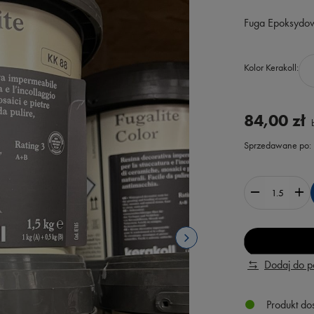
Fuga Epoksydow
Kolor Kerakoll
84,00 zł
b
Sprzedawane po:
Dodaj do 
Produkt do