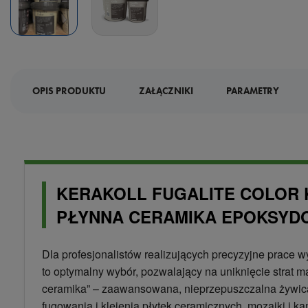
OPIS PRODUKTU
ZAŁĄCZNIKI
PARAMETRY
KERAKOLL FUGALITE COLOR K
PŁYNNA CERAMIKA EPOKSYD
Dla profesjonalistów realizujących precyzyjne prace
to optymalny wybór, pozwalający na uniknięcie strat m
ceramika” – zaawansowana, nieprzepuszczalna żywic
fugowania i klejenia płytek ceramicznych, mozaiki i ka