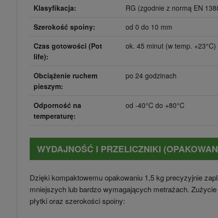
Klasyfikacja:
RG (zgodnie z normą EN 138
Szerokość spoiny:
od 0 do 10 mm
Czas gotowości (Pot
ok. 45 minut (w temp. +23°C)
life):
Obciążenie ruchem
po 24 godzinach
pieszym:
Odporność na
od -40°C do +80°C
temperaturę:
WYDAJNOŚĆ I PRZELICZNIKI (OPAKOWANI
Dzięki kompaktowemu opakowaniu 1,5 kg precyzyjnie zapl
mniejszych lub bardzo wymagających metrażach. Zużycie 
płytki oraz szerokości spoiny: