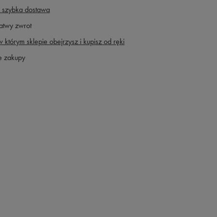
 szybka dostawa
atwy zwrot
 którym sklepie obejrzysz i kupisz od ręki
e zakupy