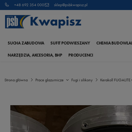
+48 692 354 000
sklep@psbkwapisz.pl
SUCHA ZABUDOWA
SUFIT PODWIESZANY
CHEMIA BUDOWLA
NARZĘDZIA, AKCESORIA, BHP
PRODUCENCI
Strona główna
Prace glazurnicze
Fugi i silikony
Kerakoll FUGALIT