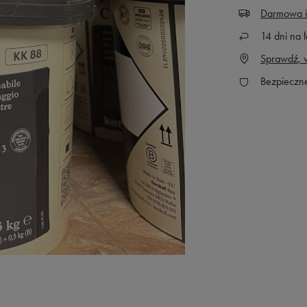
Darmowa i
14
dni na ł
Sprawdź, w
Bezpieczn