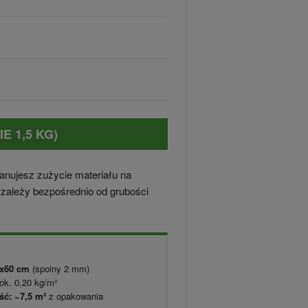
E 1,5 KG)
anujesz zużycie materiału na
zależy bezpośrednio od grubości
0x60 cm
(spoiny 2 mm)
ok. 0,20 kg/m²
ć: ~7,5 m²
z opakowania