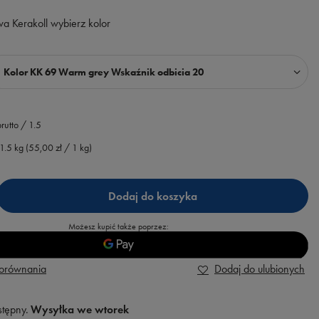
a Kerakoll wybierz kolor
Kolor KK 69 Warm grey Wskaźnik odbicia 20
rutto
/
1.5
1.5
kg
(
55,00 zł
/ 1 kg)
Dodaj do koszyka
Możesz kupić także poprzez:
porównania
Dodaj do ulubionych
stępny
Wysyłka
we wtorek