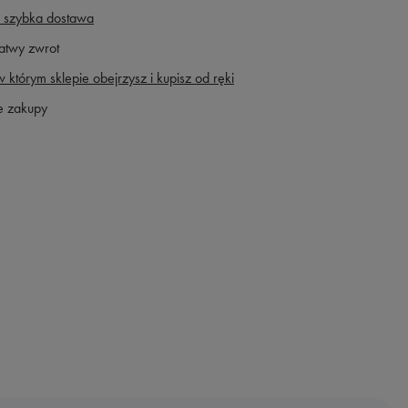
 szybka dostawa
atwy zwrot
 którym sklepie obejrzysz i kupisz od ręki
e zakupy