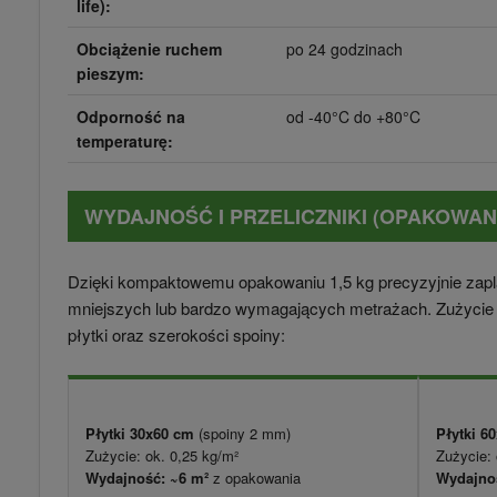
life):
Obciążenie ruchem
po 24 godzinach
pieszym:
Odporność na
od -40°C do +80°C
temperaturę:
WYDAJNOŚĆ I PRZELICZNIKI (OPAKOWANI
Dzięki kompaktowemu opakowaniu 1,5 kg precyzyjnie zapl
mniejszych lub bardzo wymagających metrażach. Zużycie 
płytki oraz szerokości spoiny:
Płytki 30x60 cm
(spoiny 2 mm)
Płytki 6
Zużycie: ok. 0,25 kg/m²
Zużycie: 
Wydajność: ~6 m²
z opakowania
Wydajnoś