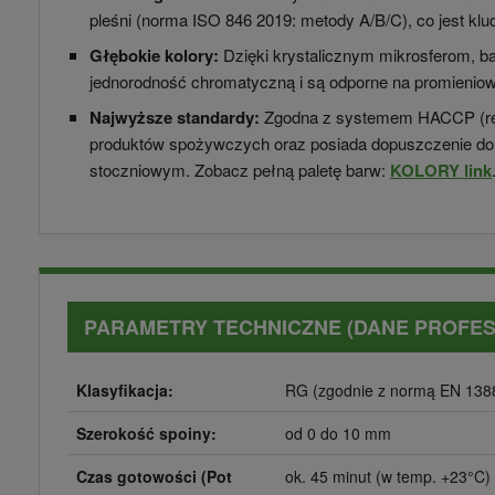
pleśni (norma ISO 846 2019: metody A/B/C), co jest k
Głębokie kolory:
Dzięki krystalicznym mikrosferom, 
jednorodność chromatyczną i są odporne na promienio
Najwyższe standardy:
Zgodna z systemem HACCP (reg
produktów spożywczych oraz posiada dopuszczenie do
stoczniowym. Zobacz pełną paletę barw:
KOLORY link
PARAMETRY TECHNICZNE (DANE PROFE
Klasyfikacja:
RG (zgodnie z normą EN 138
Szerokość spoiny:
od 0 do 10 mm
Czas gotowości (Pot
ok. 45 minut (w temp. +23°C)