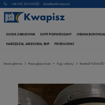
+48 692 354 000
sklep@psbkwapisz.pl
SUCHA ZABUDOWA
SUFIT PODWIESZANY
CHEMIA BUDOWLA
NARZĘDZIA, AKCESORIA, BHP
PRODUCENCI
Strona główna
Prace glazurnicze
Fugi i silikony
Kerakoll FUGALIT