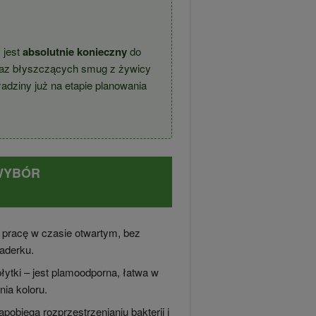
y jest
absolutnie konieczny
do
raz błyszczących smug z żywicy
adziny już na etapie planowania
 WYBÓR
pracę w czasie otwartym, bez
iaderku.
łytki – jest plamoodporna, łatwa w
nia koloru.
pobiega rozprzestrzenianiu bakterii i