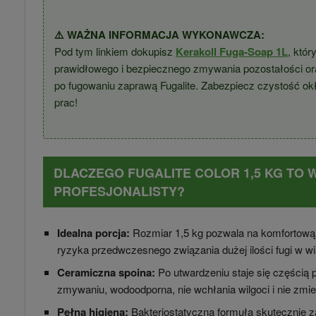
⚠️ WAŻNA INFORMACJA WYKONAWCZA:
Pod tym linkiem dokupisz
Kerakoll Fuga-Soap 1L
, któr
prawidłowego i bezpiecznego zmywania pozostałości o
po fugowaniu zaprawą Fugalite. Zabezpiecz czystość okł
prac!
DLACZEGO FUGALITE COLOR 1,5 KG TO
PROFESJONALISTY?
Idealna porcja:
Rozmiar 1,5 kg pozwala na komfortową 
ryzyka przedwczesnego związania dużej ilości fugi w w
Ceramiczna spoina:
Po utwardzeniu staje się częścią p
zmywaniu, wodoodporna, nie wchłania wilgoci i nie zmie
Pełna higiena:
Bakteriostatyczna formuła skutecznie za