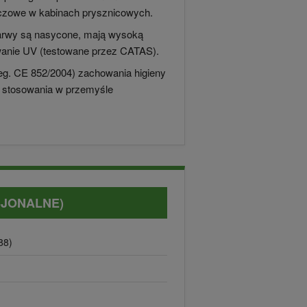
luczowe w kabinach prysznicowych.
barwy są nasycone, mają wysoką
wanie UV (testowane przez CATAS).
. CE 852/2004) zachowania higieny
 stosowania w przemyśle
.
SJONALNE)
88)