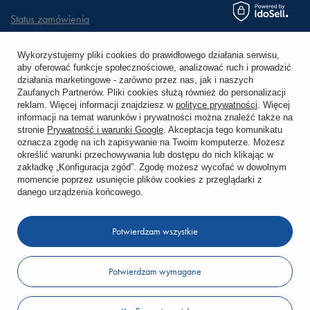
Status zamówienia
Śledzenie przesyłki
Wykorzystujemy pliki cookies do prawidłowego działania serwisu,
aby oferować funkcje społecznościowe, analizować ruch i prowadzić
Chcę zareklamować produkt
działania marketingowe - zarówno przez nas, jak i naszych
Zaufanych Partnerów. Pliki cookies służą również do personalizacji
Chcę zwrócić produkt
reklam. Więcej informacji znajdziesz w
polityce prywatności
. Więcej
informacji na temat warunków i prywatności można znaleźć także na
stronie
Prywatność i warunki Google
. Akceptacja tego komunikatu
Chcę wymienić towar
oznacza zgodę na ich zapisywanie na Twoim komputerze. Możesz
określić warunki przechowywania lub dostępu do nich klikając w
zakładkę „Konfiguracja zgód”. Zgodę możesz wycofać w dowolnym
KONTO
momencie poprzez usunięcie plików cookies z przeglądarki z
danego urządzenia końcowego.
REGULAMINY
Potwierdzam wszystkie
KONTAKT
Potwierdzam wymagane
W sklepie prezentujemy ceny brutto (z VAT).