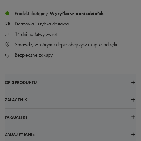
Produkt dostępny
Wysyłka
w poniedziałek
Darmowa i szybka dostawa
14
dni na łatwy zwrot
Sprawdź, w którym sklepie obejrzysz i kupisz od ręki
Bezpieczne zakupy
OPIS PRODUKTU
ZAŁĄCZNIKI
PARAMETRY
ZADAJ PYTANIE