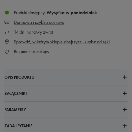
Produkt dostępny
Wysyłka
w poniedziałek
Darmowa i szybka dostawa
14
dni na łatwy zwrot
Sprawdź, w którym sklepie obejrzysz i kupisz od ręki
Bezpieczne zakupy
OPIS PRODUKTU
ZAŁĄCZNIKI
PARAMETRY
ZADAJ PYTANIE