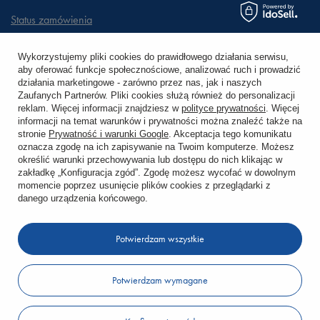
Status zamówienia
Śledzenie przesyłki
Wykorzystujemy pliki cookies do prawidłowego działania serwisu,
aby oferować funkcje społecznościowe, analizować ruch i prowadzić
Chcę zareklamować produkt
działania marketingowe - zarówno przez nas, jak i naszych
Zaufanych Partnerów. Pliki cookies służą również do personalizacji
Chcę zwrócić produkt
reklam. Więcej informacji znajdziesz w
polityce prywatności
. Więcej
informacji na temat warunków i prywatności można znaleźć także na
stronie
Prywatność i warunki Google
. Akceptacja tego komunikatu
Chcę wymienić towar
oznacza zgodę na ich zapisywanie na Twoim komputerze. Możesz
określić warunki przechowywania lub dostępu do nich klikając w
zakładkę „Konfiguracja zgód”. Zgodę możesz wycofać w dowolnym
KONTO
momencie poprzez usunięcie plików cookies z przeglądarki z
danego urządzenia końcowego.
REGULAMINY
Potwierdzam wszystkie
KONTAKT
Potwierdzam wymagane
W sklepie prezentujemy ceny brutto (z VAT).