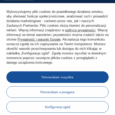
Śledzenie przesyłki
Wykorzystujemy pliki cookies do prawidłowego działania serwisu,
aby oferować funkcje społecznościowe, analizować ruch i prowadzić
Chcę zareklamować produkt
działania marketingowe - zarówno przez nas, jak i naszych
Zaufanych Partnerów. Pliki cookies służą również do personalizacji
Chcę zwrócić produkt
reklam. Więcej informacji znajdziesz w
polityce prywatności
. Więcej
informacji na temat warunków i prywatności można znaleźć także na
stronie
Prywatność i warunki Google
. Akceptacja tego komunikatu
Chcę wymienić towar
oznacza zgodę na ich zapisywanie na Twoim komputerze. Możesz
określić warunki przechowywania lub dostępu do nich klikając w
zakładkę „Konfiguracja zgód”. Zgodę możesz wycofać w dowolnym
KONTO
momencie poprzez usunięcie plików cookies z przeglądarki z
danego urządzenia końcowego.
REGULAMINY
Potwierdzam wszystkie
KONTAKT
Potwierdzam wymagane
W sklepie prezentujemy ceny brutto (z VAT).
Konfiguracja zgód