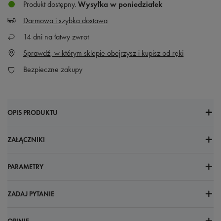
Produkt dostępny
Wysyłka
w poniedziałek
Darmowa i szybka dostawa
14
dni na łatwy zwrot
Sprawdź, w którym sklepie obejrzysz i kupisz od ręki
Bezpieczne zakupy
OPIS PRODUKTU
ZAŁĄCZNIKI
PARAMETRY
ZADAJ PYTANIE