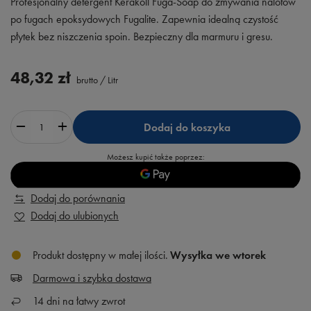
Profesjonalny detergent Kerakoll Fuga-Soap do zmywania nalotów
po fugach epoksydowych Fugalite. Zapewnia idealną czystość
płytek bez niszczenia spoin. Bezpieczny dla marmuru i gresu.
48,32 zł
brutto
/
Litr
Dodaj do koszyka
Możesz kupić także poprzez:
Dodaj do porównania
Dodaj do ulubionych
Produkt dostępny w małej ilości
Wysyłka
we wtorek
Darmowa i szybka dostawa
14
dni na łatwy zwrot