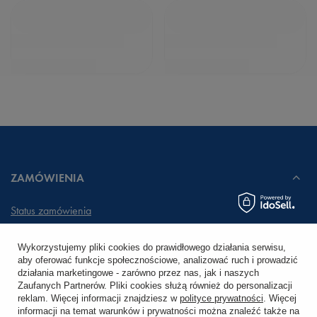
ZAMÓWIENIA
Status zamówienia
Śledzenie przesyłki
Wykorzystujemy pliki cookies do prawidłowego działania serwisu,
aby oferować funkcje społecznościowe, analizować ruch i prowadzić
Chcę zareklamować produkt
działania marketingowe - zarówno przez nas, jak i naszych
Zaufanych Partnerów. Pliki cookies służą również do personalizacji
Chcę zwrócić produkt
reklam. Więcej informacji znajdziesz w
polityce prywatności
. Więcej
informacji na temat warunków i prywatności można znaleźć także na