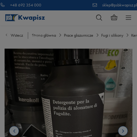
+48 692 354 000
sklep@psbkwapisz.pl
Wstecz
Strona główna
Prace glazurnicze
Fugi i silikony
Ker