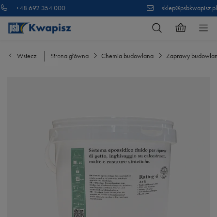
+48 692 354 000
sklep@psbkwapisz.pl
Wstecz
Strona główna
Chemia budowlana
Zaprawy budowla