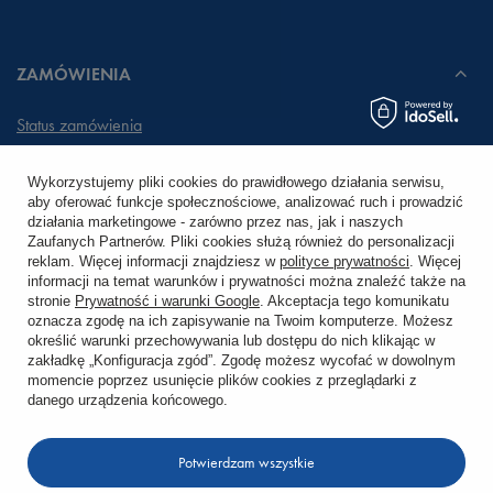
ZAMÓWIENIA
Status zamówienia
Śledzenie przesyłki
Wykorzystujemy pliki cookies do prawidłowego działania serwisu,
aby oferować funkcje społecznościowe, analizować ruch i prowadzić
Chcę zareklamować produkt
działania marketingowe - zarówno przez nas, jak i naszych
Zaufanych Partnerów. Pliki cookies służą również do personalizacji
Chcę zwrócić produkt
reklam. Więcej informacji znajdziesz w
polityce prywatności
. Więcej
informacji na temat warunków i prywatności można znaleźć także na
stronie
Prywatność i warunki Google
. Akceptacja tego komunikatu
Chcę wymienić towar
oznacza zgodę na ich zapisywanie na Twoim komputerze. Możesz
określić warunki przechowywania lub dostępu do nich klikając w
zakładkę „Konfiguracja zgód”. Zgodę możesz wycofać w dowolnym
KONTO
momencie poprzez usunięcie plików cookies z przeglądarki z
danego urządzenia końcowego.
REGULAMINY
Potwierdzam wszystkie
KONTAKT