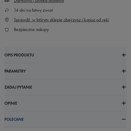
Darmowa i szybka dostawa
14
dni na łatwy zwrot
Sprawdź, w którym sklepie obejrzysz i kupisz od ręki
Bezpieczne zakupy
OPIS PRODUKTU
PARAMETRY
ZADAJ PYTANIE
OPINIE
POLECANE