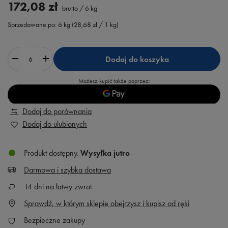
172,08 zł
brutto
/
6
kg
Sprzedawane po:
6
kg
(
28,68 zł
/ 1 kg)
Dodaj do koszyka
Możesz kupić także poprzez:
Dodaj do porównania
Dodaj do ulubionych
Produkt dostępny
Wysyłka
jutro
Darmowa i szybka dostawa
14
dni na łatwy zwrot
Sprawdź, w którym sklepie obejrzysz i kupisz od ręki
Bezpieczne zakupy