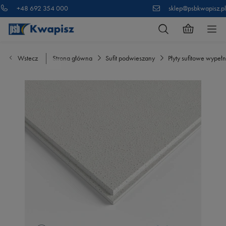
+48 692 354 000
sklep@psbkwapisz.pl
Wstecz
Strona główna
Sufit podwieszany
Płyty sufitowe wypełn