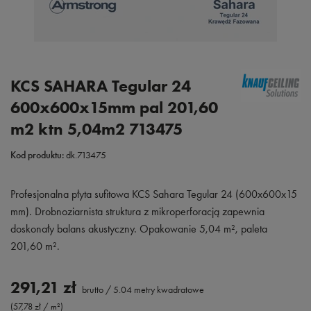
KCS SAHARA Tegular 24
600x600x15mm pal 201,60
m2 ktn 5,04m2 713475
Kod produktu:
dk.713475
Profesjonalna płyta sufitowa KCS Sahara Tegular 24 (600x600x15
mm). Drobnoziarnista struktura z mikroperforacją zapewnia
doskonały balans akustyczny. Opakowanie 5,04 m², paleta
201,60 m².
291,21 zł
brutto
/
5.04
metry kwadratowe
(57,78 zł / m²)