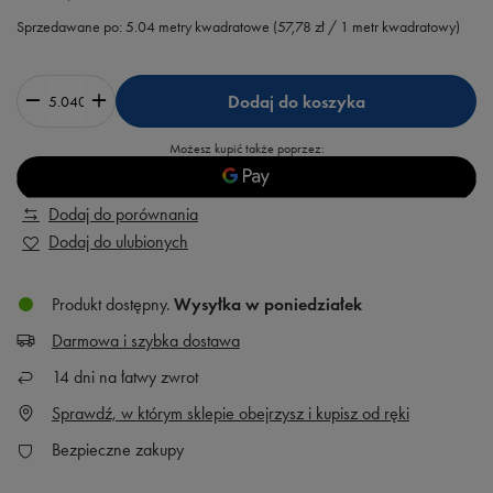
Sprzedawane po:
5.04
metry kwadratowe
(
57,78 zł
/ 1 metr kwadratowy)
Dodaj do koszyka
Możesz kupić także poprzez:
Dodaj do porównania
Dodaj do ulubionych
Produkt dostępny
Wysyłka
w poniedziałek
Darmowa i szybka dostawa
14
dni na łatwy zwrot
Sprawdź, w którym sklepie obejrzysz i kupisz od ręki
Bezpieczne zakupy