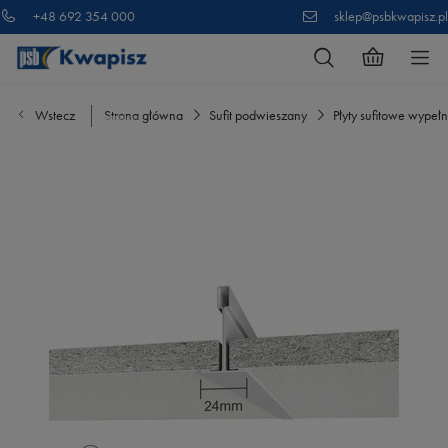
+48 692 354 000
sklep@psbkwapisz.pl
Wstecz
Strona główna
Sufit podwieszany
Płyty sufitowe wypełn