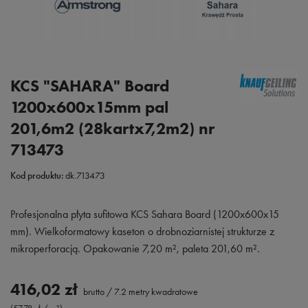
KCS "SAHARA" Board
1200x600x15mm pal
201,6m2 (28kartx7,2m2) nr
713473
Kod produktu:
dk.713473
Profesjonalna płyta sufitowa KCS Sahara Board (1200x600x15
mm). Wielkoformatowy kaseton o drobnoziarnistej strukturze z
mikroperforacją. Opakowanie 7,20 m², paleta 201,60 m².
416,02 zł
brutto
/
7.2
metry kwadratowe