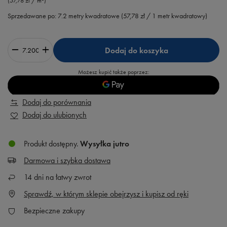
(57,78 zł / m²)
Sprzedawane po:
7.2
metry kwadratowe
(
57,78 zł
/ 1 metr kwadratowy)
Dodaj do koszyka
Możesz kupić także poprzez:
Dodaj do porównania
Dodaj do ulubionych
Produkt dostępny
Wysyłka
jutro
Darmowa i szybka dostawa
14
dni na łatwy zwrot
Sprawdź, w którym sklepie obejrzysz i kupisz od ręki
Bezpieczne zakupy