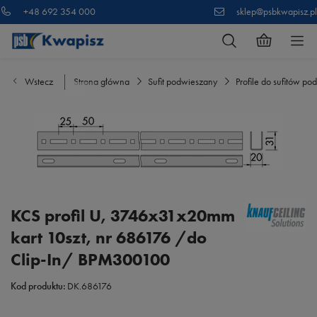
+48 692 354 000
sklep@psbkwapisz.pl
Wstecz
Strona główna
Sufit podwieszany
Profile do sufitów p
KCS profil U, 3746x31x20mm
kart 10szt, nr 686176 /do
Clip-In/ BPM300100
Kod produktu:
DK.686176