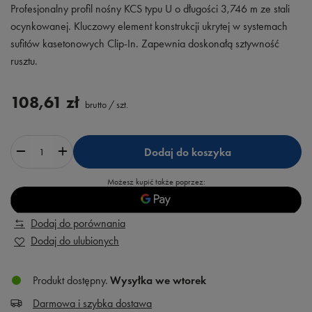
Profesjonalny profil nośny KCS typu U o długości 3,746 m ze stali
ocynkowanej. Kluczowy element konstrukcji ukrytej w systemach
sufitów kasetonowych Clip-In. Zapewnia doskonałą sztywność
rusztu.
108,61 zł
brutto
/
szt.
Dodaj do koszyka
Możesz kupić także poprzez:
Dodaj do porównania
Dodaj do ulubionych
Produkt dostępny
Wysyłka
we wtorek
Darmowa i szybka dostawa