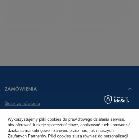
ZAMÓWIENIA
Status zamówienia
Śledzenie przesyłki
Wykorzystujemy pliki cookies do prawidłowego działania serwisu,
aby oferować funkcje społecznościowe, analizować ruch i prowadzić
Chcę zareklamować produkt
działania marketingowe - zarówno przez nas, jak i naszych
Zaufanych Partnerów. Pliki cookies służą również do personalizacji