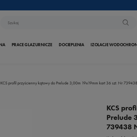
NA
PRACE GLAZURNICZE
DOCIEPLENIA
IZOLACJE WODOCHRO
KCS profil przyścienny kątowy do Prelude 3,00m 19x19mm kart 36 szt. Nr 739
KCS prof
Prelude 
739438 