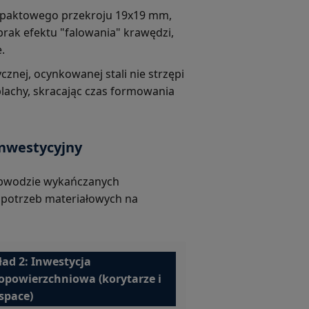
aktowego przekroju 19x19 mm,
ak efektu "falowania" krawędzi,
.
cznej, ocynkowanej stali nie strzępi
blachy, skracając czas formowania
Inwestycyjny
 obwodzie wykańczanych
 potrzeb materiałowych na
ład 2: Inwestycja
opowierzchniowa (korytarze i
space)