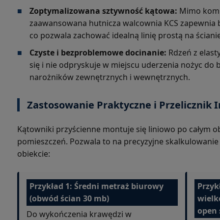
■
Zoptymalizowana sztywność kątowa:
Mimo komp
zaawansowana hutnicza walcownia KCS zapewnia br
co pozwala zachować idealną linię prostą na ścianie
■
Czyste i bezproblemowe docinanie:
Rdzeń z elasty
się i nie odpryskuje w miejscu uderzenia nożyc do 
narożników zewnętrznych i wewnętrznych.
Zastosowanie Praktyczne i Przelicznik 
Kątowniki przyścienne montuje się liniowo po całym
pomieszczeń. Pozwala to na precyzyjne skalkulowanie
obiekcie:
Przykład 1: Średni metraż biurowy
Przyk
(obwód ścian 30 mb)
wielk
open 
Do wykończenia krawędzi w