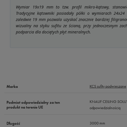
Wymiar 19x19 mm to tzw. profil mikro-kątowy, stanowi
Tradycyjne kątowniki posiadały półki o wymiarach 24x24
zaledwie 19 mm pozwala uzyskać znacznie bardziej filigrano
wizualny na styku sufitu ze ścianą, przy jednoczesnym za
podparcia dla dociętych płyt mineralnych.
KCS sufity podwieszane
Marka
KNAUF CEILING SOLUTI
Podmiot odpowiedzialny za ten
produkt na terenie UE
odpowiedzialnością
3000 mm
Długość