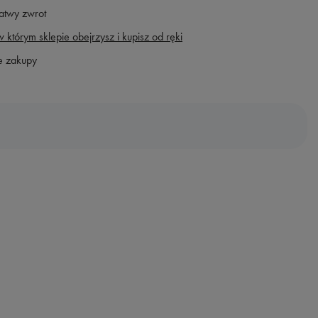
atwy zwrot
 którym sklepie obejrzysz i kupisz od ręki
e zakupy