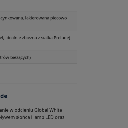
ocynkowana, lakierowana piecowo
el, idealnie zbieżna z siatką Prelude)
etrów bieżących)
ude
nie w odcieniu Global White
ływem słońca i lamp LED oraz