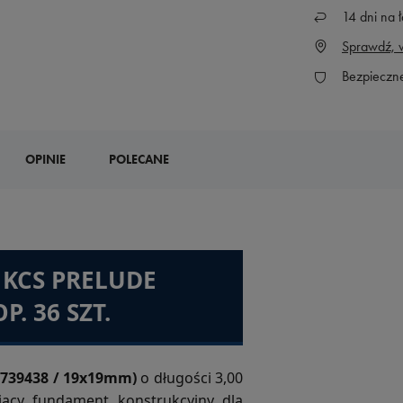
14
dni na ł
Sprawdź, w
Bezpieczn
OPINIE
POLECANE
 KCS PRELUDE
. 36 SZT.
(739438 / 19x19mm)
o długości 3,00
ący fundament konstrukcyjny dla