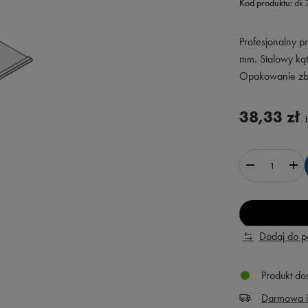
Kod produktu:
dk
Profesjonalny p
mm. Stalowy ką
Opakowanie zbi
38,33 zł
b
Dodaj do 
Produkt do
Darmowa i