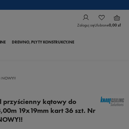
Zaloguj się
Ulubione
0,00 zł
NNE
DREWNO, PŁYTY KONSTRUKCYJNE
438 NOWY!!
il przyścienny kątowy do
3,00m 19x19mm kart 36 szt. Nr
NOWY!!