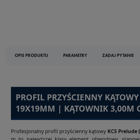
OPIS PRODUKTU
PARAMETRY
ZADAJ PYTANIE
PROFIL PRZYŚCIENNY KĄTOWY
19X19MM | KĄTOWNIK 3,00M OP
Profesjonalny profil przyścienny kątowy
KCS Prelude 
m to najwyższej klasy element obwodowy, stanowi