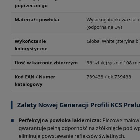
poprzecznego
Materiał i powłoka
Wysokogatunkowa stal 
(odporna na UV)
Wykończenie
Global White (sterylna bi
kolorystyczne
Ilość w kartonie zbiorczym
36 sztuk (łącznie 108 m
Kod EAN / Numer
739438 / dk.739438
katalogowy
Zalety Nowej Generacji Profili KCS Prel
■
Perfekcyjna powłoka lakiernicza:
Piecowe malowa
gwarantuje pełną odporność na zżółknięcie pod wp
eliminuje powstawanie refleksów świetlnych.