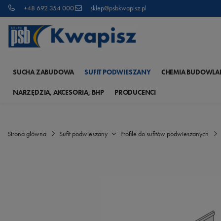
+48 692 354 000
sklep@psbkwapisz.pl
SUCHA ZABUDOWA
SUFIT PODWIESZANY
CHEMIA BUDOWLA
NARZĘDZIA, AKCESORIA, BHP
PRODUCENCI
Strona główna
Sufit podwieszany
Profile do sufitów podwieszanych