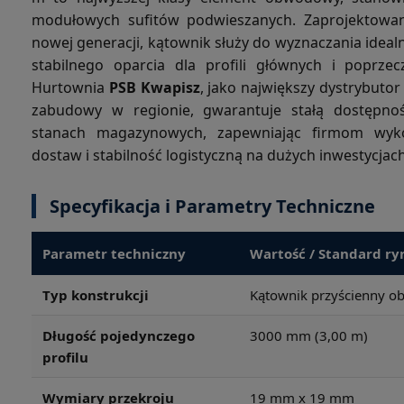
modułowych sufitów podwieszanych. Zaprojektowan
nowej generacji, kątownik służy do wyznaczania idea
stabilnego oparcia dla profili głównych i poprze
Hurtownia
PSB Kwapisz
, jako największy dystrybut
zabudowy w regionie, gwarantuje stałą dostępn
stanach magazynowych, zapewniając firmom wyk
dostaw i stabilność logistyczną na dużych inwestycja
Specyfikacja i Parametry Techniczne
Parametr techniczny
Wartość / Standard r
Typ konstrukcji
Kątownik przyścienny ob
Długość pojedynczego
3000 mm (3,00 m)
profilu
Wymiary przekroju
19 mm x 19 mm