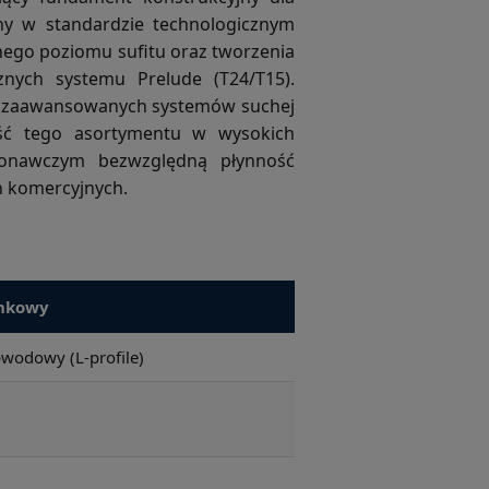
y w standardzie technologicznym
lnego poziomu sufitu oraz tworzenia
cznych systemu Prelude (T24/T15).
or zaawansowanych systemów suchej
ość tego asortymentu w wysokich
onawczym bezwzględną płynność
ch komercyjnych.
ynkowy
wodowy (L-profile)