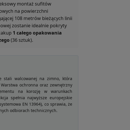
eksowy montaż sufitów
wych na powierzchni
jącej 108 metrów bieżących linii
wej zostanie idealnie pokryty
zakup
1 całego opakowania
zego
(36 sztuk).
 stali walcowanej na zimno, która
. Warstwa ochronna oraz zewnętrzny
elementu na korozję w warunkach
kcja spełnia najwyższe europejskie
a systemowa EN 13964), co sprawia, że
nych odbiorach technicznych.