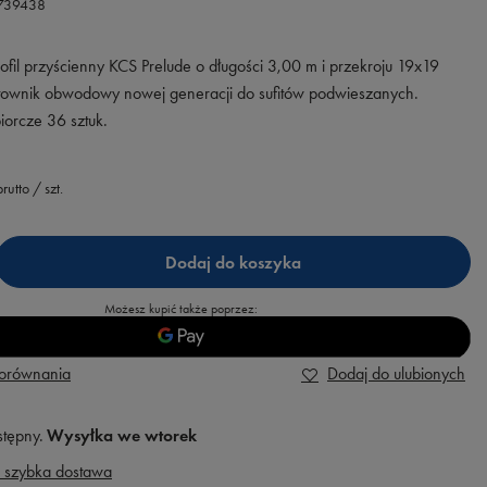
.739438
rofil przyścienny KCS Prelude o długości 3,00 m i przekroju 19x19
townik obwodowy nowej generacji do sufitów podwieszanych.
orcze 36 sztuk.
rutto
/
szt.
Dodaj do koszyka
Możesz kupić także poprzez:
porównania
Dodaj do ulubionych
stępny
Wysyłka
we wtorek
 szybka dostawa