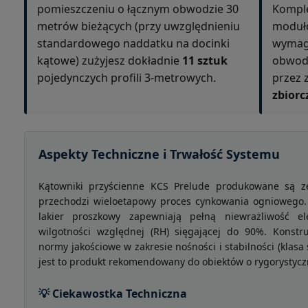
pomieszczeniu o łącznym obwodzie 30
Kompl
metrów bieżących (przy uwzględnieniu
moduło
standardowego naddatku na docinki
wymaga
kątowe) zużyjesz dokładnie
11 sztuk
obwodo
pojedynczych profili 3-metrowych.
przez 
zbiorc
Aspekty Techniczne i Trwałość Systemu
Kątowniki przyścienne KCS Prelude produkowane są ze
przechodzi wieloetapowy proces cynkowania ogniowego
lakier proszkowy zapewniają pełną niewrażliwość 
wilgotności względnej (RH) sięgającej do 90%. Konstru
normy jakościowe w zakresie nośności i stabilności (klas
jest to produkt rekomendowany do obiektów o rygorystycz
💡 Ciekawostka Techniczna