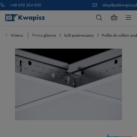
+48 692 354 000
sklep@psbkwapisz.pl
Wstecz
Strona główna
Sufit podwieszany
Profile do sufitów p