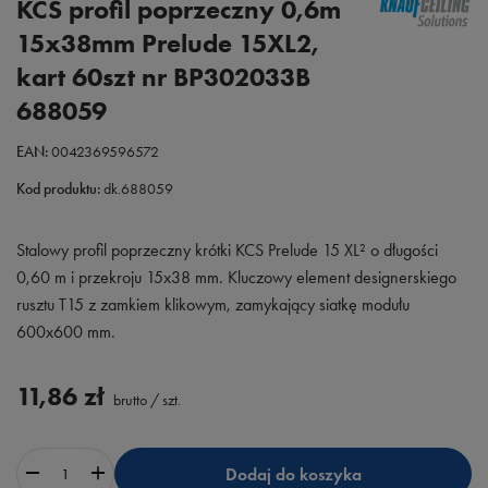
KCS profil poprzeczny 0,6m
15x38mm Prelude 15XL2,
kart 60szt nr BP302033B
688059
EAN:
0042369596572
Kod produktu:
dk.688059
Stalowy profil poprzeczny krótki KCS Prelude 15 XL² o długości
0,60 m i przekroju 15x38 mm. Kluczowy element designerskiego
rusztu T15 z zamkiem klikowym, zamykający siatkę modułu
600x600 mm.
11,86 zł
brutto
/
szt.
Dodaj do koszyka