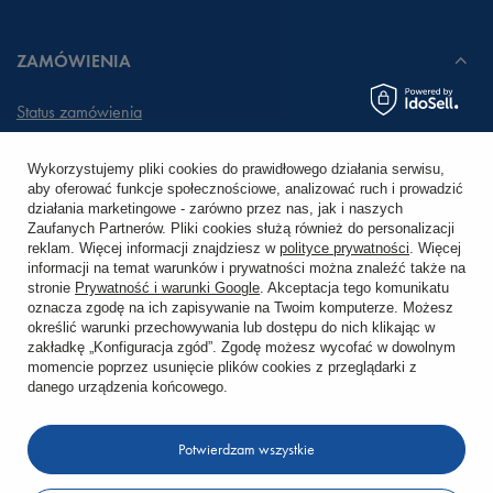
ZAMÓWIENIA
Status zamówienia
Śledzenie przesyłki
Wykorzystujemy pliki cookies do prawidłowego działania serwisu,
aby oferować funkcje społecznościowe, analizować ruch i prowadzić
Chcę zareklamować produkt
działania marketingowe - zarówno przez nas, jak i naszych
Zaufanych Partnerów. Pliki cookies służą również do personalizacji
Chcę zwrócić produkt
reklam. Więcej informacji znajdziesz w
polityce prywatności
. Więcej
informacji na temat warunków i prywatności można znaleźć także na
stronie
Prywatność i warunki Google
. Akceptacja tego komunikatu
Chcę wymienić towar
oznacza zgodę na ich zapisywanie na Twoim komputerze. Możesz
określić warunki przechowywania lub dostępu do nich klikając w
zakładkę „Konfiguracja zgód”. Zgodę możesz wycofać w dowolnym
KONTO
momencie poprzez usunięcie plików cookies z przeglądarki z
danego urządzenia końcowego.
REGULAMINY
Potwierdzam wszystkie
KONTAKT