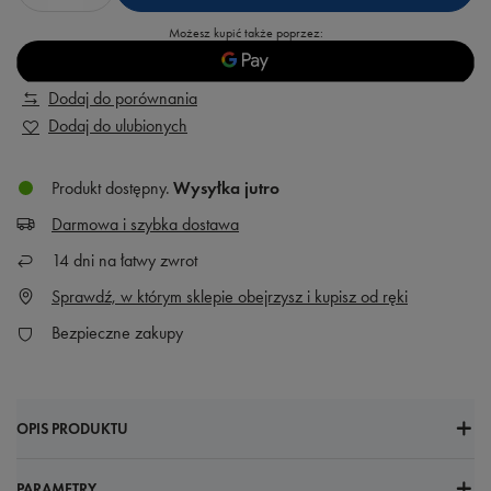
Możesz kupić także poprzez:
Dodaj do porównania
Dodaj do ulubionych
Produkt dostępny
Wysyłka
jutro
Darmowa i szybka dostawa
14
dni na łatwy zwrot
Sprawdź, w którym sklepie obejrzysz i kupisz od ręki
Bezpieczne zakupy
OPIS PRODUKTU
PARAMETRY