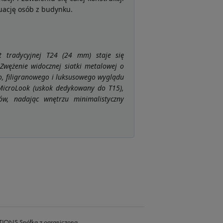
uację osób z budynku.
t tradycyjnej T24 (24 mm) staje się
Zwężenie widocznej siatki metalowej o
o, filigranowego i luksusowego wyglądu
 MicroLook (uskok dedykowany do T15),
nów, nadając wnętrzu minimalistyczny
ONS Spółka z ograniczoną