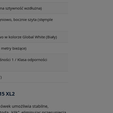
a sztywność wzdłużna)
niowo, bocznie szyta (stęmple
o w kolorze Global White (Biały)
2 metry bieżące)
śności 1 / Klasa odporności
)
15 XL2
ówek umożliwia stabilne,
odą „klik”, eliminując przesunięcia