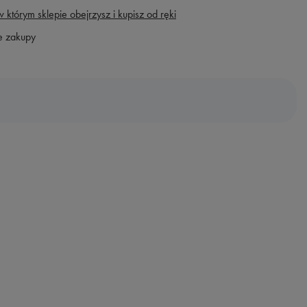
 którym sklepie obejrzysz i kupisz od ręki
e zakupy