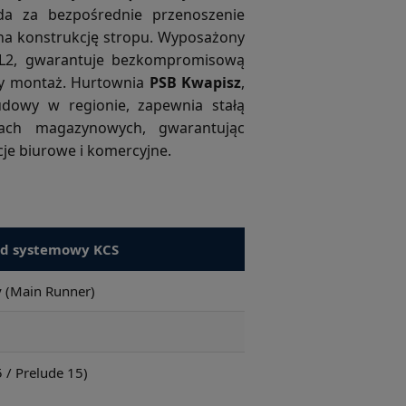
da za bezpośrednie przenoszenie
h na konstrukcję stropu. Wyposażony
L2, gwarantuje bezkompromisową
zny montaż. Hurtownia
PSB Kwapisz
,
udowy w regionie, zapewnia stałą
ach magazynowych, gwarantując
e biurowe i komercyjne.
rd systemowy KCS
y (Main Runner)
/ Prelude 15)