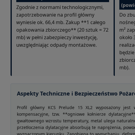
(powi
Zgodnie z normami technologicznymi,
zapotrzebowanie na profil główny
Do zbu
wyniesie ok. 66,4 mb. Zakup **1 całego
nośneg
opakowania zbiorczego** (20 sztuk = 72
m² zap
mb) w pełni zabezpieczy inwestycję,
około 
uwzględniając odpady montażowe.
realiz
będzie
zbiorcz
mb).
Aspekty Techniczne i Bezpieczeństwo Poża
Profil główny KCS Prelude 15 XL2 wyposażony jest w
kompensacyjne, tzw. **ogniowe kołnierze dylatacyjn
gwałtownego wzrostu temperatury, metal ulega naturalnej
przetłoczenia dylatacyjne absorbują te naprężenia, powo
wyznaczonym kierunku. Zapobiega to wypychaniu, deformac