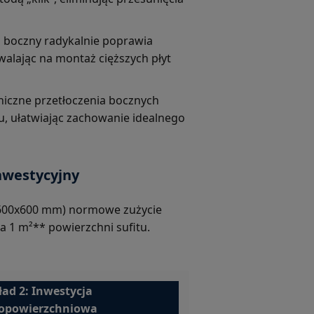
l boczny radykalnie poprawia
alając na montaż cięższych płyt
czne przetłoczenia bocznych
tu, ułatwiając zachowanie idealnego
nwestycyjny
 600x600 mm) normowe zużycie
a 1 m²** powierzchni sufitu.
ład 2: Inwestycja
opowierzchniowa