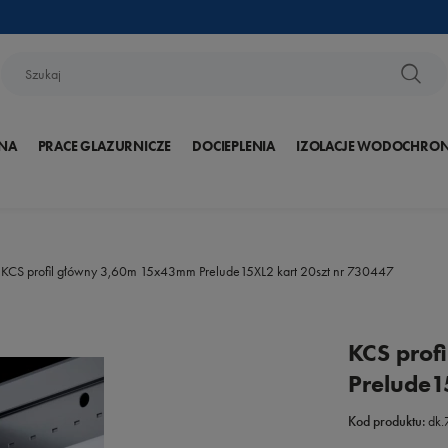
NA
PRACE GLAZURNICZE
DOCIEPLENIA
IZOLACJE WODOCHRO
KCS profil główny 3,60m 15x43mm Prelude15XL2 kart 20szt nr 730447
KCS prof
Prelude1
Kod produktu:
dk