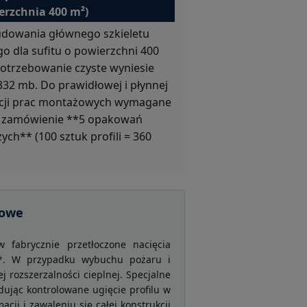
erzchnia 400 m²)
dowania głównego szkieletu
o dla sufitu o powierzchni 400
otrzebowanie czyste wyniesie
332 mb. Do prawidłowej i płynnej
acji prac montażowych wymagane
 zamówienie **5 opakowań
ych** (100 sztuk profili = 360
rowe
 fabrycznie przetłoczone nacięcia
e**. W przypadku wybuchu pożaru i
 rozszerzalności cieplnej. Specjalne
dując kontrolowane ugięcie profilu w
ji i zawaleniu się całej konstrukcji