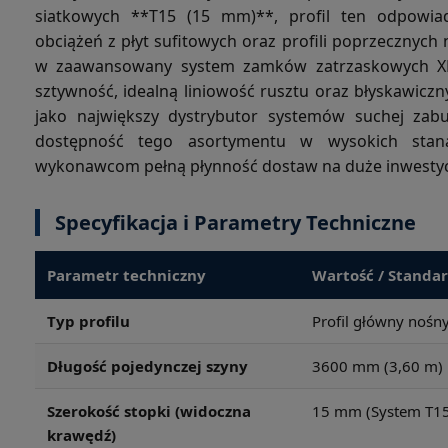
siatkowych **T15 (15 mm)**, profil ten odpowia
obciążeń z płyt sufitowych oraz profili poprzecznyc
w zaawansowany system zamków zatrzaskowych X
sztywność, idealną liniowość rusztu oraz błyskawic
jako największy dystrybutor systemów suchej zab
dostępność tego asortymentu w wysokich stan
wykonawcom pełną płynność dostaw na duże inwestycj
Specyfikacja i Parametry Techniczne
Parametr techniczny
Wartość / Standa
Typ profilu
Profil główny nośn
Długość pojedynczej szyny
3600 mm (3,60 m)
Szerokość stopki (widoczna
15 mm (System T15 
krawędź)