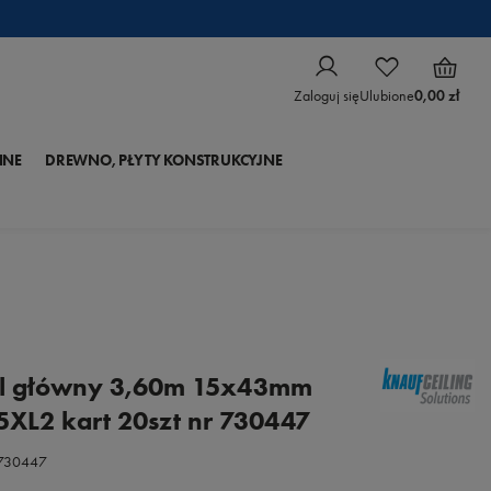
Zaloguj się
Ulubione
0,00 zł
NNE
DREWNO, PŁYTY KONSTRUKCYJNE
il główny 3,60m 15x43mm
5XL2 kart 20szt nr 730447
.730447