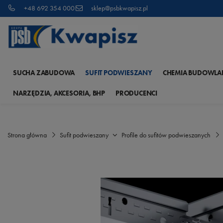
+48 692 354 000
sklep@psbkwapisz.pl
SUCHA ZABUDOWA
SUFIT PODWIESZANY
CHEMIA BUDOWLA
NARZĘDZIA, AKCESORIA, BHP
PRODUCENCI
Strona główna
Sufit podwieszany
Profile do sufitów podwieszanych