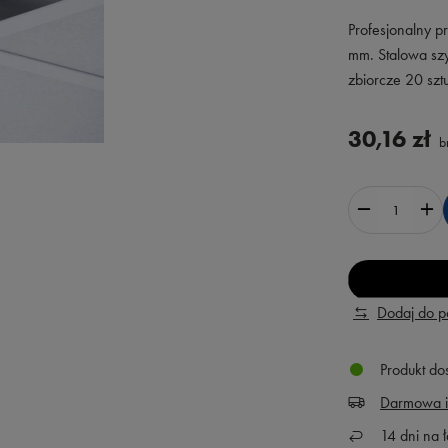
Profesjonalny p
mm. Stalowa sz
zbiorcze 20 szt
30,16 zł
br
Dodaj do 
Produkt do
Darmowa i
14
dni na ł