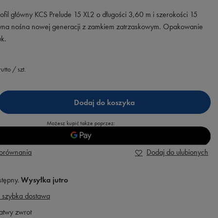
rofil główny KCS Prelude 15 XL2 o długości 3,60 m i szerokości 15
yna nośna nowej generacji z zamkiem zatrzaskowym. Opakowanie
uk.
utto
/
szt.
Dodaj do koszyka
Możesz kupić także poprzez:
porównania
Dodaj do ulubionych
stępny
Wysyłka
jutro
 szybka dostawa
atwy zwrot