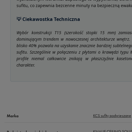
sufitu, co zapewnia bezcenne minuty na bezpieczną ewak
💡 Ciekawostka Techniczna
Wybór konstrukcji T15 (szerokość stopki 15 mm) zamias
dominującym trendem w nowoczesnej architekturze wnętrz. 
blisko 40% pozwala na uzyskanie znacznie bardziej subtelneg
sufitu. Szczególnie w połączeniu z płytami o krawędzi typu
profile niemal całkowicie znikają w płaszczyźnie kaseto
charakter.
KCS sufity podwieszane
Marka
KNAUF CEILING SOLUTI