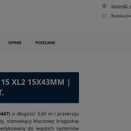
Sprawdź, w
Bezpieczn
OPINIE
POLECANE
15 XL2 15X43MM |
.
0447)
o długości 3,60 m i przekroju
ny, stanowiący kluczowy kręgosłup
 Dedykowany do wąskich systemów