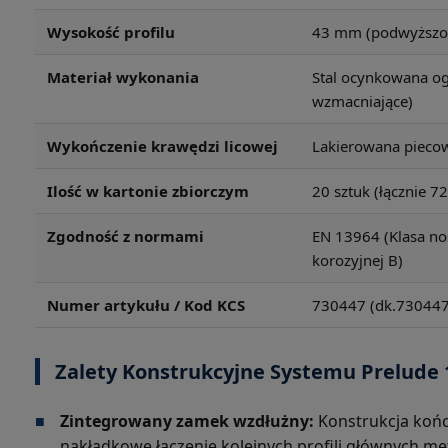
Wysokość profilu
43 mm (podwyższon
Materiał wykonania
Stal ocynkowana og
wzmacniające)
Wykończenie krawędzi licowej
Lakierowana piecow
Ilość w kartonie zbiorczym
20 sztuk (łącznie 7
Zgodność z normami
EN 13964 (Klasa no
korozyjnej B)
Numer artykułu / Kod KCS
730447 (dk.730447
Zalety Konstrukcyjne Systemu Prelude 
■
Zintegrowany zamek wzdłużny:
Konstrukcja końc
nakładkowe łączenie kolejnych profili głównych met