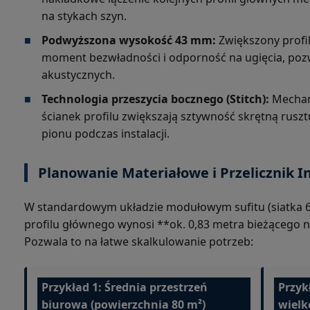
na stykach szyn.
■
Podwyższona wysokość 43 mm:
Zwiększony profi
moment bezwładności i odporność na ugięcia, pozw
akustycznych.
■
Technologia przeszycia bocznego (Stitch):
Mechani
ścianek profilu zwiększają sztywność skrętną rusz
pionu podczas instalacji.
Planowanie Materiałowe i Przelicznik I
W standardowym układzie modułowym sufitu (siatka
profilu głównego wynosi **ok. 0,83 metra bieżącego n
Pozwala to na łatwe skalkulowanie potrzeb:
Przykład 1: Średnia przestrzeń
Przyk
biurowa (powierzchnia 80 m²)
wielk