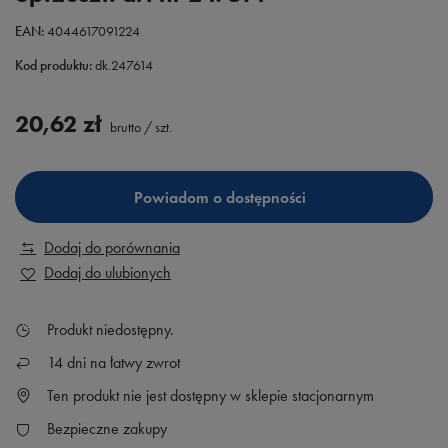
EAN:
4044617091224
Kod produktu:
dk.247614
20,62 zł
brutto
/
szt.
Powiadom o dostępności
Dodaj do porównania
Dodaj do ulubionych
Produkt niedostępny
14
dni na łatwy zwrot
Ten produkt nie jest dostępny w sklepie stacjonarnym
Bezpieczne zakupy