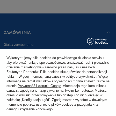
ZAMÓWIENIA
Status zamówienia
Śledzenie przesyłki
Wykorzystujemy pliki cookies do prawidłowego działania serwisu,
aby oferować funkcje społecznościowe, analizować ruch i prowadzić
Chcę zareklamować produkt
działania marketingowe - zarówno przez nas, jak i naszych
Zaufanych Partnerów. Pliki cookies służą również do personalizacji
Chcę zwrócić produkt
reklam. Więcej informacji znajdziesz w
polityce prywatności
. Więcej
informacji na temat warunków i prywatności można znaleźć także na
stronie
Prywatność i warunki Google
. Akceptacja tego komunikatu
Chcę wymienić towar
oznacza zgodę na ich zapisywanie na Twoim komputerze. Możesz
określić warunki przechowywania lub dostępu do nich klikając w
zakładkę „Konfiguracja zgód”. Zgodę możesz wycofać w dowolnym
KONTO
momencie poprzez usunięcie plików cookies z przeglądarki z
danego urządzenia końcowego.