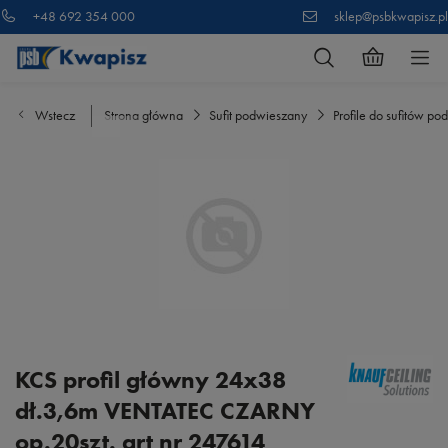
+48 692 354 000
sklep@psbkwapisz.pl
Wstecz
Strona główna
Sufit podwieszany
Profile do sufitów p
KCS profil główny 24x38
dł.3,6m VENTATEC CZARNY
op.20szt. art nr 247614