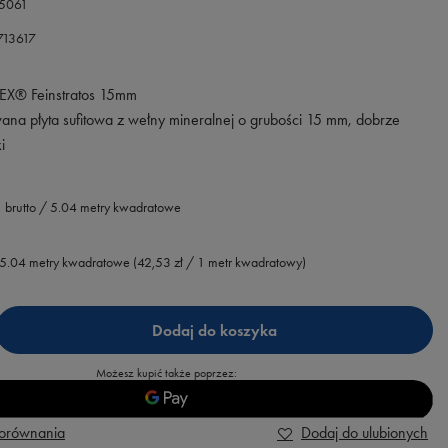
5061
713617
® Feinstratos 15mm
na płyta sufitowa z wełny mineralnej o grubości 15 mm, dobrze
i
brutto
/
5.04
metry kwadratowe
5.04
metry kwadratowe
(
42,53 zł
/ 1 metr kwadratowy)
Dodaj do koszyka
Możesz kupić także poprzez:
porównania
Dodaj do ulubionych