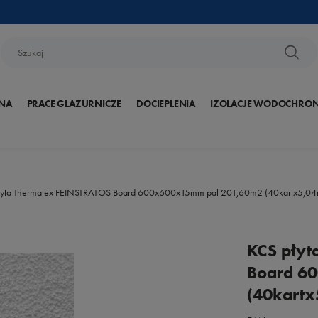
NA
PRACE GLAZURNICZE
DOCIEPLENIA
IZOLACJE WODOCHRO
łyta Thermatex FEINSTRATOS Board 600x600x15mm pal 201,60m2 (40kartx5,04
KCS płyt
Board 6
(40kartx