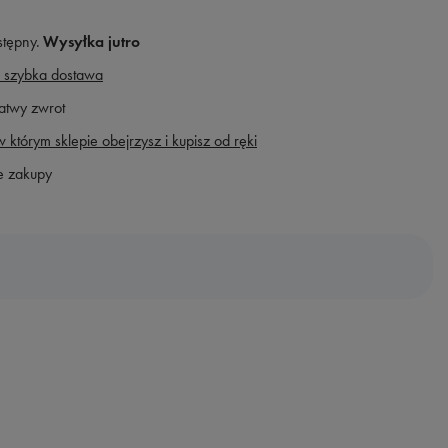
stępny
Wysyłka
jutro
 szybka dostawa
atwy zwrot
 którym sklepie obejrzysz i kupisz od ręki
e zakupy