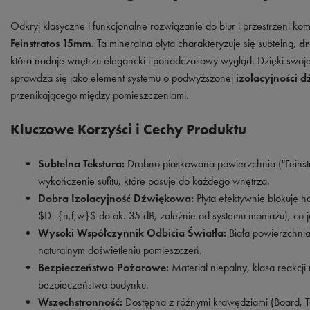
Odkryj klasyczne i funkcjonalne rozwiązanie do biur i przestrzeni ko
Feinstratos 15mm
. Ta mineralna płyta charakteryzuje się subtelną,
dr
która nadaje wnętrzu elegancki i ponadczasowy wygląd. Dzięki swojej 
sprawdza się jako element systemu o podwyższonej
izolacyjności 
przenikającego między pomieszczeniami.
Kluczowe Korzyści i Cechy Produktu
Subtelna Tekstura:
Drobno piaskowana powierzchnia ("Feinstr
wykończenie sufitu, które pasuje do każdego wnętrza.
Dobra Izolacyjność Dźwiękowa:
Płyta efektywnie blokuje h
$D_{n,f,w}$ do ok. 35 dB, zależnie od systemu montażu), co je
Wysoki Współczynnik Odbicia Światła:
Biała powierzchnia
naturalnym doświetleniu pomieszczeń.
Bezpieczeństwo Pożarowe:
Materiał niepalny, klasa reakcji
bezpieczeństwo budynku.
Wszechstronność:
Dostępna z różnymi krawędziami (Board, T