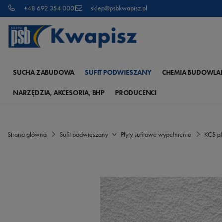
+48 692 354 000
sklep@psbkwapisz.pl
SUCHA ZABUDOWA
SUFIT PODWIESZANY
CHEMIA BUDOWLA
NARZĘDZIA, AKCESORIA, BHP
PRODUCENCI
Strona główna
Sufit podwieszany
Płyty sufitowe wypełnienie
KCS p