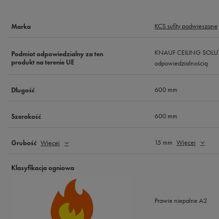
KCS sufity podwieszane
Marka
KNAUF CEILING SOLUTI
Podmiot odpowiedzialny za ten
produkt na terenie UE
odpowiedzialnością
600 mm
Długość
600 mm
Szerokość
15 mm
Więcej
Grubość
Więcej
Klasyfikacja ogniowa
Prawie niepalne A2