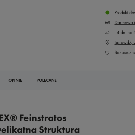
Produkt do
Darmowa i
14
dni na ł
Sprawdź, w
Bezpieczn
OPINIE
POLECANE
X® Feinstratos
Delikatna Struktura