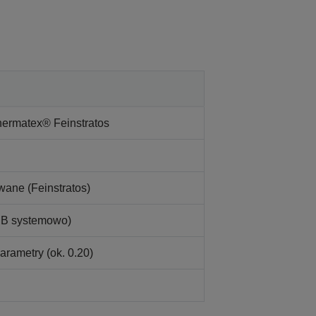
hermatex® Feinstratos
ane (Feinstratos)
 dB systemowo)
rametry (ok. 0.20)