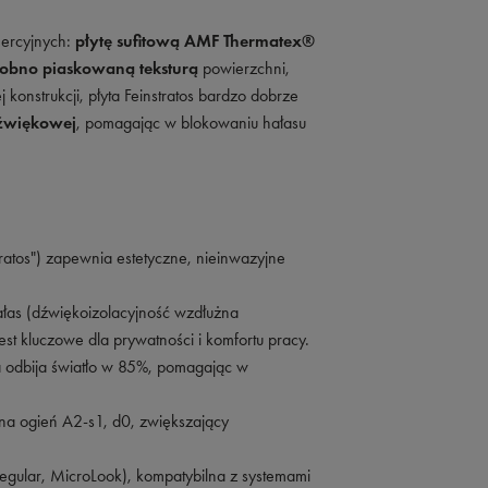
mercyjnych:
płytę sufitową AMF Thermatex®
obno piaskowaną teksturą
powierzchni,
konstrukcji, płyta Feinstratos bardzo dobrze
dźwiękowej
, pomagając w blokowaniu hałasu
atos") zapewnia estetyczne, nieinwazyjne
ałas (dźwiękoizolacyjność wzdłużna
st kluczowe dla prywatności i komfortu pracy.
 odbija światło w 85%, pomagając w
 na ogień A2-s1, d0, zwiększający
egular, MicroLook), kompatybilna z systemami