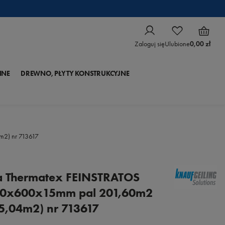
Zaloguj się
Ulubione
0,00 zł
NNE
DREWNO, PŁYTY KONSTRUKCYJNE
m2) nr 713617
a Thermatex FEINSTRATOS
00x600x15mm pal 201,60m2
5,04m2) nr 713617