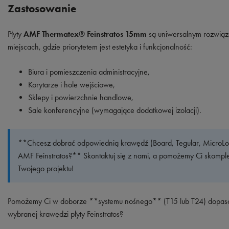
Zastosowanie
Płyty
AMF Thermatex® Feinstratos 15mm
są uniwersalnym rozwiąz
miejscach, gdzie priorytetem jest estetyka i funkcjonalność:
Biura i pomieszczenia administracyjne,
Korytarze i hole wejściowe,
Sklepy i powierzchnie handlowe,
Sale konferencyjne (wymagające dodatkowej izolacji).
**Chcesz dobrać odpowiednią krawędź (Board, Tegular, MicroLook
AMF Feinstratos?** Skontaktuj się z nami, a pomożemy Ci skomp
Twojego projektu!
Pomożemy Ci w doborze **systemu nośnego** (T15 lub T24) dopaso
wybranej krawędzi płyty Feinstratos?