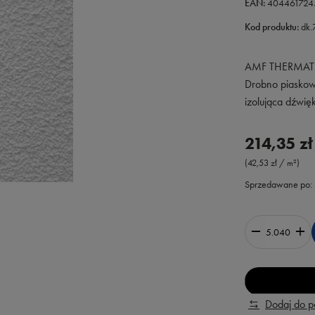
EAN:
404461724
Kod produktu:
dk.
AMF THERMATEX
Drobno piaskowa
izolująca dźwięk
214,35 zł
(42,53 zł / m²)
Sprzedawane po:
Dodaj do 