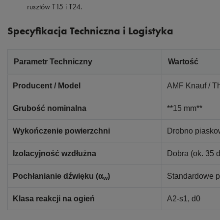
rusztów T15 i T24.
Specyfikacja Techniczna i Logistyka
Parametr Techniczny
Wartość
Producent / Model
AMF Knauf / T
Grubość nominalna
**15 mm**
Wykończenie powierzchni
Drobno piaskow
Izolacyjność wzdłużna
Dobra (ok. 35
Pochłanianie dźwięku (α
)
Standardowe pa
w
Klasa reakcji na ogień
A2-s1, d0