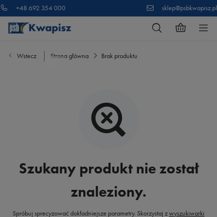
+48 692 354 000
sklep@psbkwapisz.pl
Wstecz
Strona główna
Brak produktu
Szukany produkt nie został
znaleziony.
Spróbuj sprecyzować dokładniejsze parametry. Skorzystaj z
wyszukiwarki