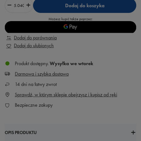
Dodaj do koszyka
Możesz kupić także poprzez:
Dodaj do porównania
Dodaj do ulubionych
Produkt dostępny
Wysyłka
we wtorek
Darmowa i szybka dostawa
14
dni na łatwy zwrot
Sprawdź, w którym sklepie obejrzysz i kupisz od ręki
Bezpieczne zakupy
OPIS PRODUKTU