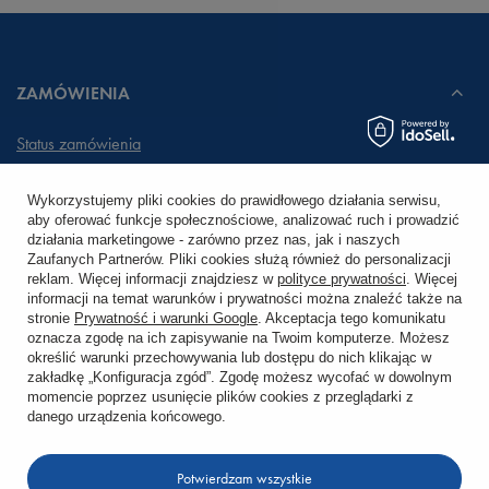
ZAMÓWIENIA
Status zamówienia
Śledzenie przesyłki
Wykorzystujemy pliki cookies do prawidłowego działania serwisu,
aby oferować funkcje społecznościowe, analizować ruch i prowadzić
Chcę zareklamować produkt
działania marketingowe - zarówno przez nas, jak i naszych
Zaufanych Partnerów. Pliki cookies służą również do personalizacji
Chcę zwrócić produkt
reklam. Więcej informacji znajdziesz w
polityce prywatności
. Więcej
informacji na temat warunków i prywatności można znaleźć także na
stronie
Prywatność i warunki Google
. Akceptacja tego komunikatu
Chcę wymienić towar
oznacza zgodę na ich zapisywanie na Twoim komputerze. Możesz
określić warunki przechowywania lub dostępu do nich klikając w
zakładkę „Konfiguracja zgód”. Zgodę możesz wycofać w dowolnym
KONTO
momencie poprzez usunięcie plików cookies z przeglądarki z
danego urządzenia końcowego.
REGULAMINY
Potwierdzam wszystkie