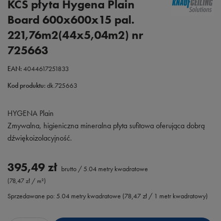
KCS płyta Hygena Plain
Board 600x600x15 pal.
221,76m2(44x5,04m2) nr
725663
EAN:
4044617251833
Kod produktu:
dk.725663
HYGENA Plain
Zmywalna, higieniczna mineralna płyta sufitowa oferująca dobrą
dźwiękoizolacyjność.
395,49 zł
brutto
/
5.04
metry kwadratowe
(78,47 zł / m²)
Sprzedawane po:
5.04
metry kwadratowe
(
78,47 zł
/ 1 metr kwadratowy)