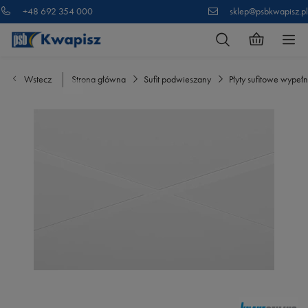
+48 692 354 000
sklep@psbkwapisz.pl
Wstecz
Strona główna
Sufit podwieszany
Płyty sufitowe wypełn