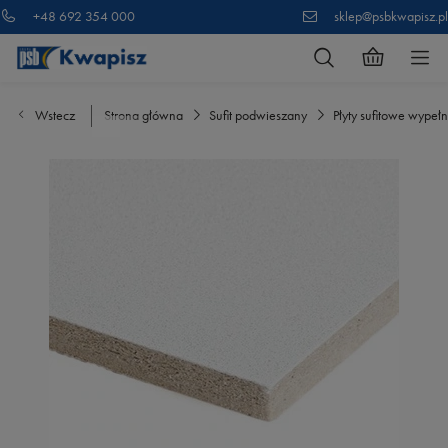
+48 692 354 000
sklep@psbkwapisz.pl
Wstecz
Strona główna
Sufit podwieszany
Płyty sufitowe wypełn