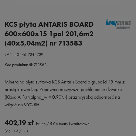
KCS płyta ANTARIS BOARD
600x600x15 1pal 201,6m2
(40x5,04m2) nr 713583
EAN:
4044617244729
Kod produktu:
dk.713583
Mineralna płyta sufitowa KCS Antaris Board o grubości 15 mm z
prostą krawędzią. Zapewnia najwyższe pochłanianie dźwięku
(Klasa A, \(\alpha_w = 0,90\)) oraz wysoką odporność na
wilgoć do 95% RH.
402,19 zł
brutto
/
5.04
metry kwadratowe
(79,80 zł / m²)