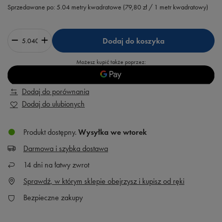
Sprzedawane po:
5.04
metry kwadratowe
(
79,80 zł
/ 1 metr kwadratowy)
Dodaj do koszyka
Możesz kupić także poprzez:
Dodaj do porównania
Dodaj do ulubionych
Produkt dostępny
Wysyłka
we wtorek
Darmowa i szybka dostawa
14
dni na łatwy zwrot
Sprawdź, w którym sklepie obejrzysz i kupisz od ręki
Bezpieczne zakupy