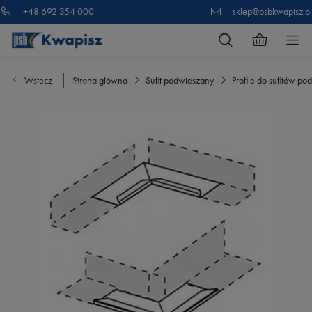
+48 692 354 000
sklep@psbkwapisz.pl
Wstecz
Strona główna
Sufit podwieszany
Profile do sufitów p