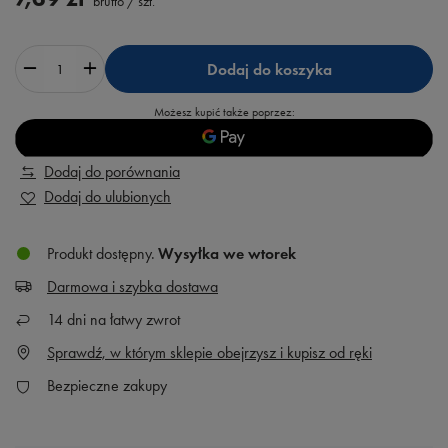
brutto
/
szt.
Dodaj do koszyka
Możesz kupić także poprzez:
Dodaj do porównania
Dodaj do ulubionych
Produkt dostępny
Wysyłka
we wtorek
Darmowa i szybka dostawa
14
dni na łatwy zwrot
Sprawdź, w którym sklepie obejrzysz i kupisz od ręki
Bezpieczne zakupy