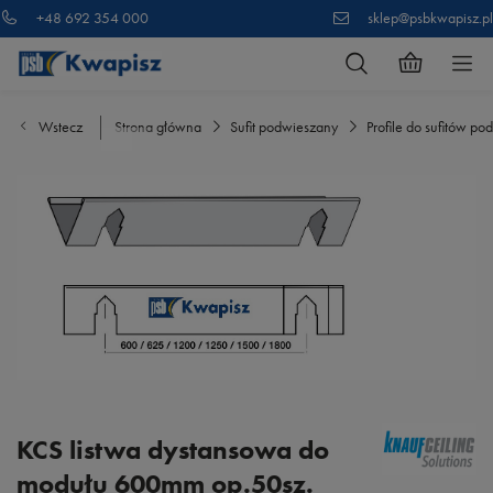
+48 692 354 000
sklep@psbkwapisz.pl
Wstecz
Strona główna
Sufit podwieszany
Profile do sufitów p
KCS listwa dystansowa do
modułu 600mm op.50sz.