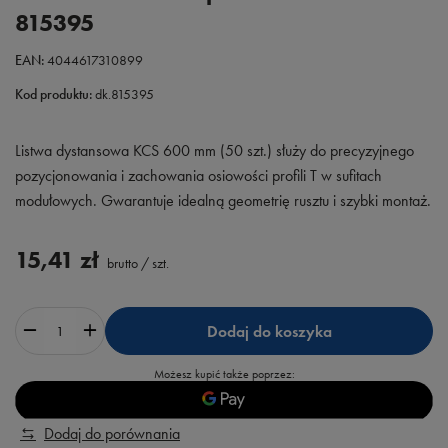
815395
EAN:
4044617310899
Kod produktu:
dk.815395
Listwa dystansowa KCS 600 mm (50 szt.) służy do precyzyjnego
pozycjonowania i zachowania osiowości profili T w sufitach
modułowych. Gwarantuje idealną geometrię rusztu i szybki montaż.
15,41 zł
brutto
/
szt.
Dodaj do koszyka
Możesz kupić także poprzez:
Dodaj do porównania