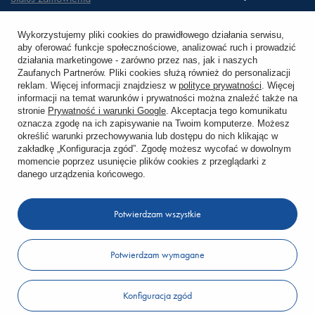
Śledzenie przesyłki
Wykorzystujemy pliki cookies do prawidłowego działania serwisu,
aby oferować funkcje społecznościowe, analizować ruch i prowadzić
Chcę zareklamować produkt
działania marketingowe - zarówno przez nas, jak i naszych
Zaufanych Partnerów. Pliki cookies służą również do personalizacji
Chcę zwrócić produkt
reklam. Więcej informacji znajdziesz w
polityce prywatności
. Więcej
informacji na temat warunków i prywatności można znaleźć także na
stronie
Prywatność i warunki Google
. Akceptacja tego komunikatu
Chcę wymienić towar
oznacza zgodę na ich zapisywanie na Twoim komputerze. Możesz
określić warunki przechowywania lub dostępu do nich klikając w
zakładkę „Konfiguracja zgód”. Zgodę możesz wycofać w dowolnym
KONTO
momencie poprzez usunięcie plików cookies z przeglądarki z
danego urządzenia końcowego.
REGULAMINY
Potwierdzam wszystkie
KONTAKT
Potwierdzam wymagane
W sklepie prezentujemy ceny brutto (z VAT).
Konfiguracja zgód