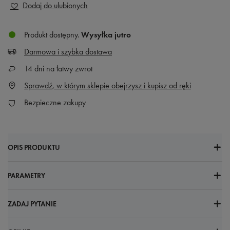
Dodaj do ulubionych
Produkt dostępny
Wysyłka
jutro
Darmowa i szybka dostawa
14
dni na łatwy zwrot
Sprawdź, w którym sklepie obejrzysz i kupisz od ręki
Bezpieczne zakupy
OPIS PRODUKTU
PARAMETRY
ZADAJ PYTANIE