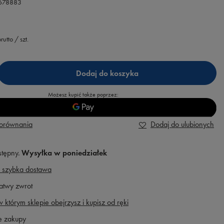
.678883
rutto
/
szt.
Dodaj do koszyka
Możesz kupić także poprzez:
porównania
Dodaj do ulubionych
stępny
Wysyłka
w poniedziałek
 szybka dostawa
atwy zwrot
 którym sklepie obejrzysz i kupisz od ręki
e zakupy