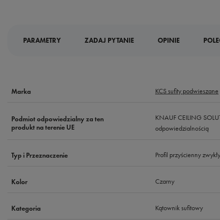
PARAMETRY
ZADAJ PYTANIE
OPINIE
POLE
KCS sufity podwieszane
Marka
KNAUF CEILING SOLUTI
Podmiot odpowiedzialny za ten
produkt na terenie UE
odpowiedzialnością
Profil przyścienny zwykł
Typ i Przeznaczenie
Czarny
Kolor
Kątownik sufitowy
Kategoria