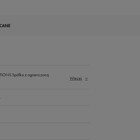
CANE
ONS Spółka z ograniczoną
Więcej
y