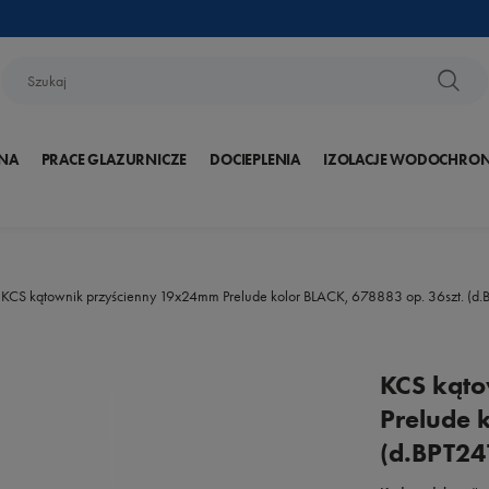
NA
PRACE GLAZURNICZE
DOCIEPLENIA
IZOLACJE WODOCHRO
KCS kątownik przyścienny 19x24mm Prelude kolor BLACK, 678883 op. 36szt. (d
KCS kąt
Prelude 
(d.BPT24