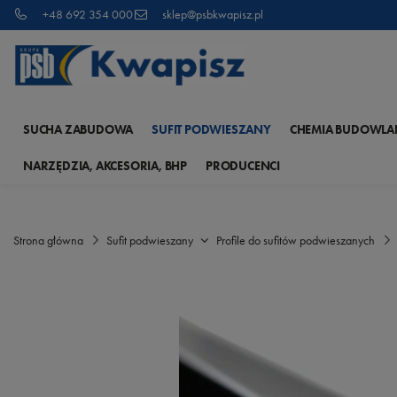
+48 692 354 000
sklep@psbkwapisz.pl
SUCHA ZABUDOWA
SUFIT PODWIESZANY
CHEMIA BUDOWLA
NARZĘDZIA, AKCESORIA, BHP
PRODUCENCI
Strona główna
Sufit podwieszany
Profile do sufitów podwieszanych