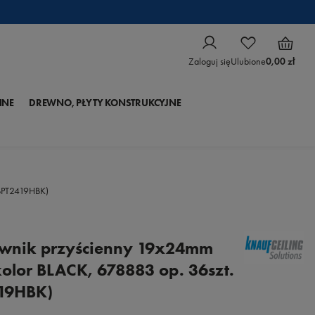
Zaloguj się
Ulubione
0,00 zł
NNE
DREWNO, PŁYTY KONSTRUKCYJNE
.BPT2419HBK)
ownik przyścienny 19x24mm
kolor BLACK, 678883 op. 36szt.
19HBK)