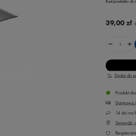
Kod produktu:
dk
39,00 zł
b
Dodaj do 
Produkt do
Darmowa i
14
dni na ł
Sprawdź, w
Bezpieczn