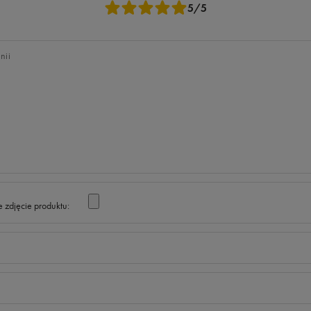
5/5
nii
 zdjęcie produktu: