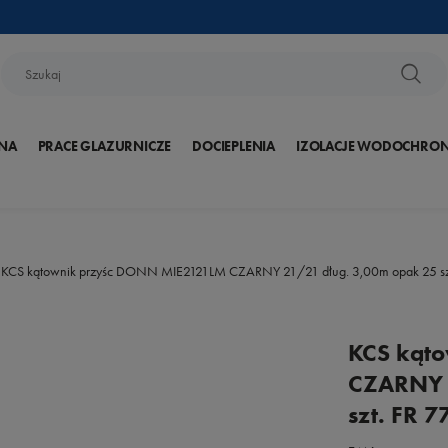
NA
PRACE GLAZURNICZE
DOCIEPLENIA
IZOLACJE WODOCHRO
KCS kątownik przyśc DONN MIE2121LM CZARNY 21/21 dług. 3,00m opak 25 sz
KCS kąt
CZARNY 
szt. FR 