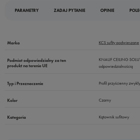
PARAMETRY
ZADAJ PYTANIE
OPINIE
POLE
KCS sufity podwieszane
Marka
KNAUF CEILING SOLUTI
Podmiot odpowiedzialny za ten
produkt na terenie UE
odpowiedzialnością
Profil przyścienny zwykł
Typ i Przeznaczenie
Czarny
Kolor
Kątownik sufitowy
Kategoria