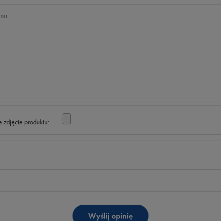
nii
 zdjęcie produktu:
Wyślij opinię