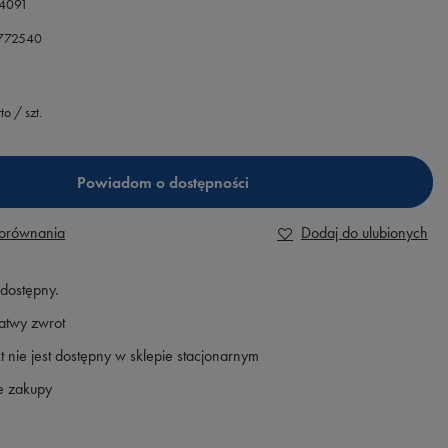
4091
.772540
to
/
szt.
Powiadom o dostępności
porównania
Dodaj do ulubionych
edostępny
atwy zwrot
t nie jest dostępny w sklepie stacjonarnym
e zakupy