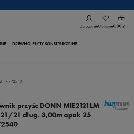
Zaloguj się
Ulubione
0,00 zł
NNE
DREWNO, PŁYTY KONSTRUKCYJNE
t. FR 772540
ownik przyśc DONN MIE2121LM
21/21 dług. 3,00m opak 25
772540