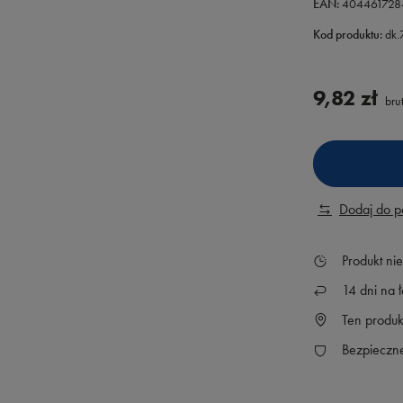
EAN:
404461728
Kod produktu:
dk
9,82 zł
brut
Dodaj do 
Produkt ni
14
dni na ł
Ten produk
Bezpieczn