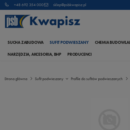
+48 692 354 000
sklep@psbkwapisz.pl
SUCHA ZABUDOWA
SUFIT PODWIESZANY
CHEMIA BUDOWLA
NARZĘDZIA, AKCESORIA, BHP
PRODUCENCI
Strona główna
Sufit podwieszany
Profile do sufitów podwieszanych