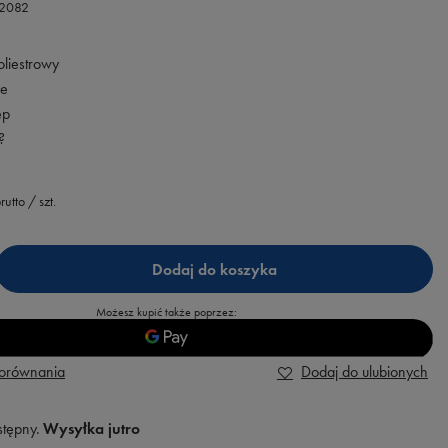
42082
oliestrowy
we
ep
?
rutto
/
szt.
Dodaj do koszyka
Możesz kupić także poprzez:
porównania
Dodaj do ulubionych
stępny
Wysyłka
jutro