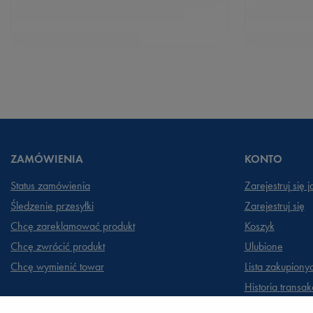
ZAMÓWIENIA
KONTO
Status zamówienia
Zarejestruj się 
Śledzenie przesyłki
Zarejestruj się
Chcę zareklamować produkt
Koszyk
Chcę zwrócić produkt
Ulubione
Chcę wymienić towar
Lista zakupiony
Historia transakc
Moje rabaty