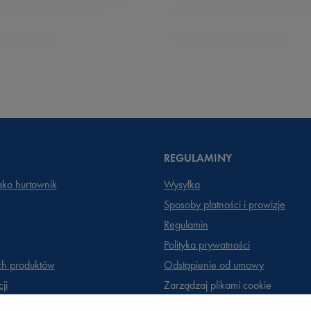
REGULAMINY
jako hurtownik
Wysyłka
Sposoby płatności i prowizje
Regulamin
Polityka prywatności
ch produktów
Odstąpienie od umowy
ji
Zarządzaj plikami cookie