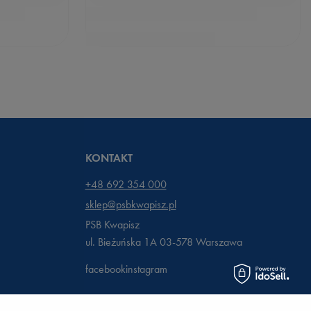
KONTAKT
+48 692 354 000
sklep@psbkwapisz.pl
PSB Kwapisz
ul. Bieżuńska 1A 03-578
Warszawa
facebook
instagram