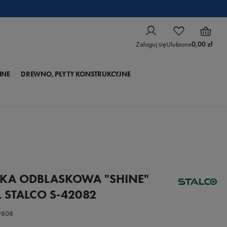
Zaloguj się
Ulubione
0,00 zł
NNE
DREWNO, PŁYTY KONSTRUKCYJNE
KA ODBLASKOWA "SHINE"
L STALCO S-42082
9808