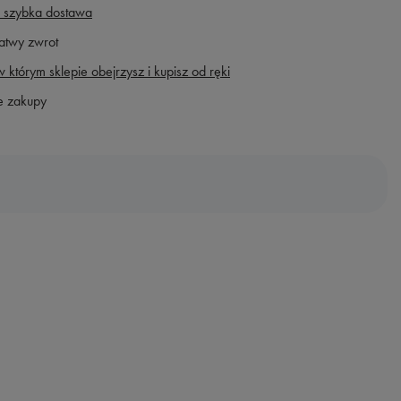
 szybka dostawa
atwy zwrot
 którym sklepie obejrzysz i kupisz od ręki
e zakupy