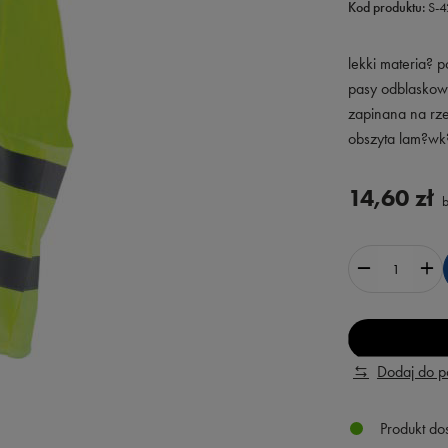
Kod produktu:
S-
lekki materia? p
pasy odblasko
zapinana na rz
obszyta lam?wk
14,60 zł
b
Dodaj do 
Produkt do