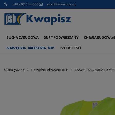
+48 692 354 000
sklep@psbkwapisz.pl
SUCHA ZABUDOWA
SUFIT PODWIESZANY
CHEMIA BUDOWLA
NARZĘDZIA, AKCESORIA, BHP
PRODUCENCI
Strona główna
Narzędzia, akcesoria, BHP
KAMIZELKA ODBLASKOWA "