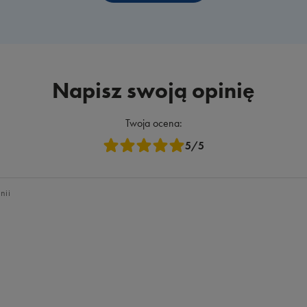
Napisz swoją opinię
Twoja ocena:
5/5
nii