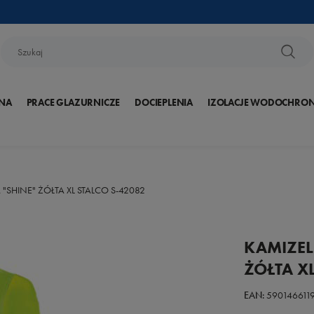
NA
PRACE GLAZURNICZE
DOCIEPLENIA
IZOLACJE WODOCHRO
SHINE" ŻÓŁTA XL STALCO S-42082
KAMIZEL
ŻÓŁTA X
EAN:
590146611