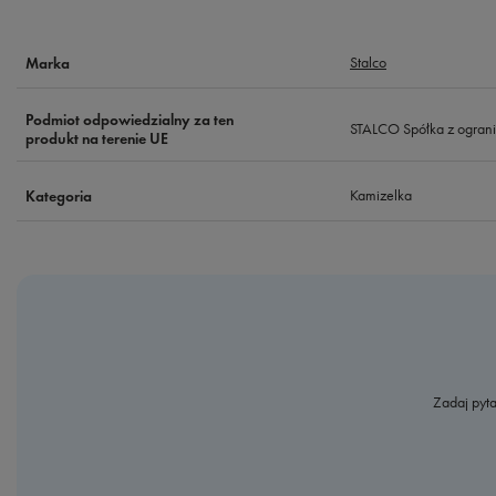
Stalco
Marka
Podmiot odpowiedzialny za ten
STALCO Spółka z ograni
produkt na terenie UE
Kamizelka
Kategoria
Zadaj pyta