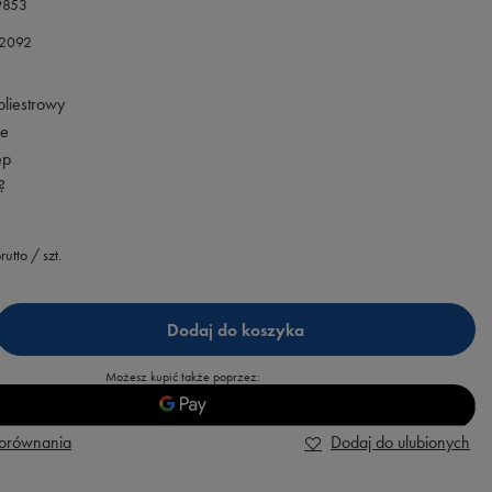
9853
42092
oliestrowy
we
ep
?
rutto
/
szt.
Dodaj do koszyka
Możesz kupić także poprzez:
porównania
Dodaj do ulubionych