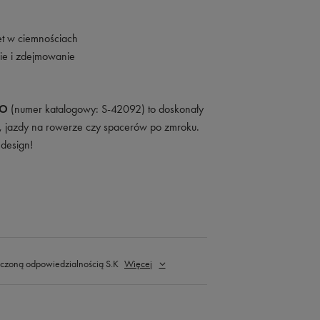
t w ciemnościach
nie i zdejmowanie
CO
(numer katalogowy: S-42092) to doskonały
 jazdy na rowerze czy spacerów po zmroku.
 design!
czoną odpowiedzialnością S.K
Więcej