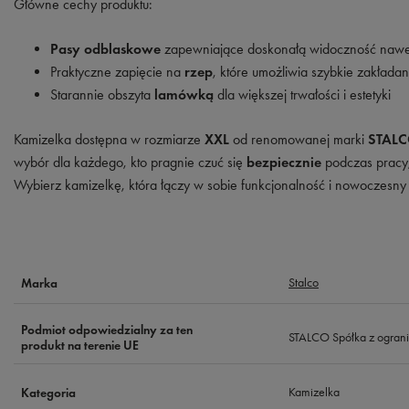
Główne cechy produktu:
Pasy odblaskowe
zapewniające doskonałą widoczność nawe
Praktyczne zapięcie na
rzep
, które umożliwia szybkie zakłada
Starannie obszyta
lamówką
dla większej trwałości i estetyki
Kamizelka dostępna w rozmiarze
XXL
od renomowanej marki
STAL
wybór dla każdego, kto pragnie czuć się
bezpiecznie
podczas pracy,
Wybierz kamizelkę, która łączy w sobie funkcjonalność i nowoczesny
Stalco
Marka
Podmiot odpowiedzialny za ten
STALCO Spółka z ograni
produkt na terenie UE
Kamizelka
Kategoria