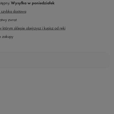
stępny
Wysyłka
w poniedziałek
 szybka dostawa
atwy zwrot
 którym sklepie obejrzysz i kupisz od ręki
e zakupy