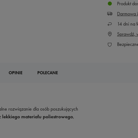
Produkt do
Darmowa i
14
dni na ł
Sprawdź, w
Bezpieczn
OPINIE
POLECANE
alne rozwiązanie dla osób poszukujących
z
lekkiego materiału poliestrowego
,