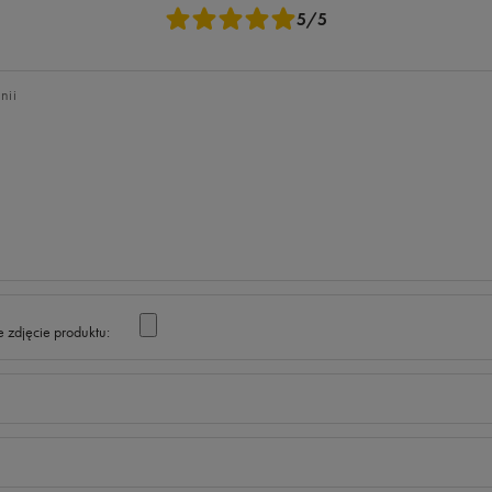
5/5
nii
 zdjęcie produktu: