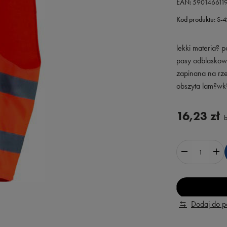
EAN:
590146611
Kod produktu:
S-
lekki materia? p
pasy odblasko
zapinana na rz
obszyta lam?wk
16,23 zł
b
Dodaj do 