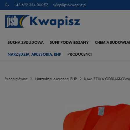
+48 692 354 000
sklep@psbkwapisz.pl
SUCHA ZABUDOWA
SUFIT PODWIESZANY
CHEMIA BUDOWLA
NARZĘDZIA, AKCESORIA, BHP
PRODUCENCI
Strona główna
Narzędzia, akcesoria, BHP
KAMIZELKA ODBLASKOWA 