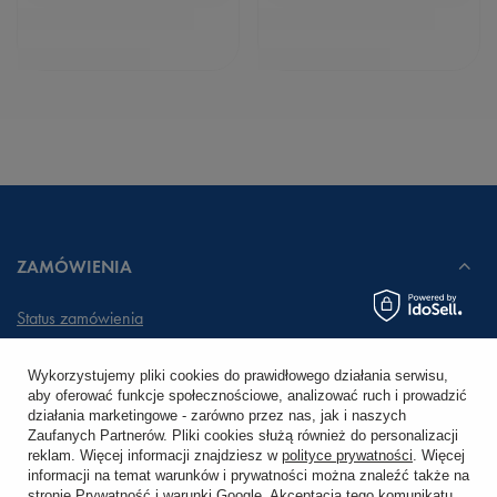
ZAMÓWIENIA
Status zamówienia
Śledzenie przesyłki
Wykorzystujemy pliki cookies do prawidłowego działania serwisu,
aby oferować funkcje społecznościowe, analizować ruch i prowadzić
Chcę zareklamować produkt
działania marketingowe - zarówno przez nas, jak i naszych
Zaufanych Partnerów. Pliki cookies służą również do personalizacji
Chcę zwrócić produkt
reklam. Więcej informacji znajdziesz w
polityce prywatności
. Więcej
informacji na temat warunków i prywatności można znaleźć także na
stronie
Prywatność i warunki Google
. Akceptacja tego komunikatu