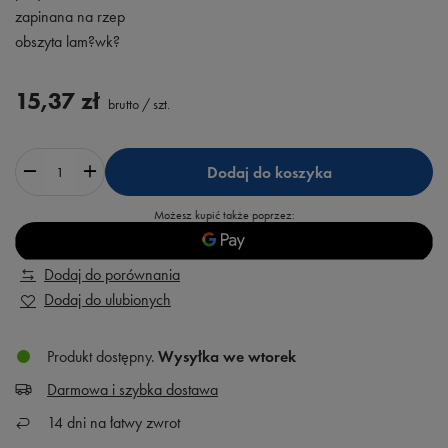
zapinana na rzep
obszyta lam?wk?
15,37 zł
brutto
/
szt.
Dodaj do koszyka
Możesz kupić także poprzez:
Dodaj do porównania
Dodaj do ulubionych
Produkt dostępny
Wysyłka
we wtorek
Darmowa i szybka dostawa
14
dni na łatwy zwrot