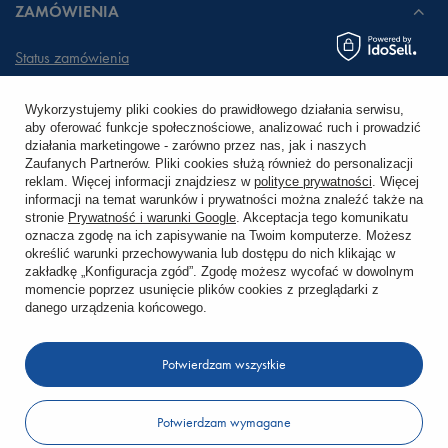
ZAMÓWIENIA
Status zamówienia
Śledzenie przesyłki
Wykorzystujemy pliki cookies do prawidłowego działania serwisu,
aby oferować funkcje społecznościowe, analizować ruch i prowadzić
Chcę zareklamować produkt
działania marketingowe - zarówno przez nas, jak i naszych
Zaufanych Partnerów. Pliki cookies służą również do personalizacji
Chcę zwrócić produkt
reklam. Więcej informacji znajdziesz w
polityce prywatności
. Więcej
informacji na temat warunków i prywatności można znaleźć także na
stronie
Prywatność i warunki Google
. Akceptacja tego komunikatu
Chcę wymienić towar
oznacza zgodę na ich zapisywanie na Twoim komputerze. Możesz
określić warunki przechowywania lub dostępu do nich klikając w
zakładkę „Konfiguracja zgód”. Zgodę możesz wycofać w dowolnym
KONTO
momencie poprzez usunięcie plików cookies z przeglądarki z
danego urządzenia końcowego.
REGULAMINY
Potwierdzam wszystkie
KONTAKT
Potwierdzam wymagane