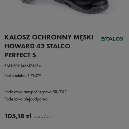
KALOSZ OCHRONNY MĘSKI
HOWARD 43 STALCO
PERFECT S
EAN:
5901466173954
Kod produktu:
S-78079
Podeszwa antypo?lizgowa SR/SRC
Podeszwa olejoodporna
105,18 zł
brutto
/
szt.