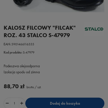
KALOSZ FILCOWY "FILCAK"
ROZ. 43 STALCO S-47979
EAN:
5901466116555
Kod produktu:
S-47979
Podeszwa olejoodporna
Izolacja spodu od zimna
88,70 zł
brutto
/
szt.
Dodaj do koszyka