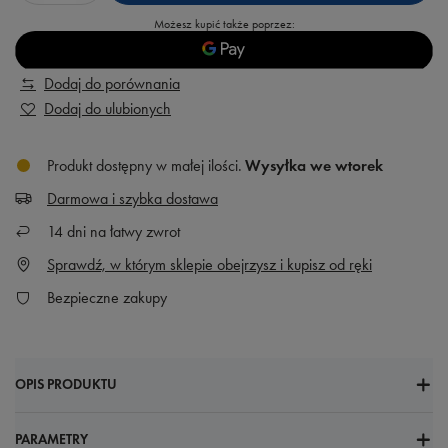
Możesz kupić także poprzez:
Dodaj do porównania
Dodaj do ulubionych
Produkt dostępny w małej ilości
Wysyłka
we wtorek
Darmowa i szybka dostawa
14
dni na łatwy zwrot
Sprawdź, w którym sklepie obejrzysz i kupisz od ręki
Bezpieczne zakupy
OPIS PRODUKTU
PARAMETRY