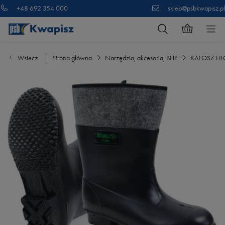
+48 692 354 000
sklep@psbkwapisz.pl
Wstecz
Strona główna
Narzędzia, akcesoria, BHP
KALOSZ FIL