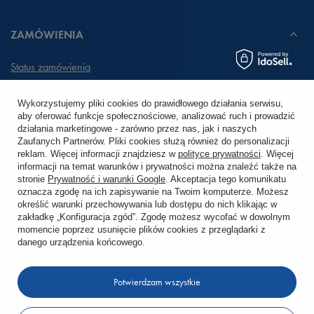
ZAMÓWIENIA
Status zamówienia
Śledzenie przesyłki
Wykorzystujemy pliki cookies do prawidłowego działania serwisu,
aby oferować funkcje społecznościowe, analizować ruch i prowadzić
Chcę zareklamować produkt
działania marketingowe - zarówno przez nas, jak i naszych
Zaufanych Partnerów. Pliki cookies służą również do personalizacji
Chcę zwrócić produkt
reklam. Więcej informacji znajdziesz w
polityce prywatności
. Więcej
informacji na temat warunków i prywatności można znaleźć także na
stronie
Prywatność i warunki Google
. Akceptacja tego komunikatu
Chcę wymienić towar
oznacza zgodę na ich zapisywanie na Twoim komputerze. Możesz
określić warunki przechowywania lub dostępu do nich klikając w
zakładkę „Konfiguracja zgód”. Zgodę możesz wycofać w dowolnym
KONTO
momencie poprzez usunięcie plików cookies z przeglądarki z
danego urządzenia końcowego.
REGULAMINY
Potwierdzam wszystkie
KONTAKT