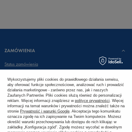
ZAMÓWIENIA
Status zamówienia
Śledzenie przesyłki
Wykorzystujemy pliki cookies do prawidłowego działania serwisu,
aby oferować funkcje społecznościowe, analizować ruch i prowadzić
Chcę zareklamować produkt
działania marketingowe - zarówno przez nas, jak i naszych
Zaufanych Partnerów. Pliki cookies służą również do personalizacji
Chcę zwrócić produkt
reklam. Więcej informacji znajdziesz w
polityce prywatności
. Więcej
informacji na temat warunków i prywatności można znaleźć także na
stronie
Prywatność i warunki Google
. Akceptacja tego komunikatu
Chcę wymienić towar
oznacza zgodę na ich zapisywanie na Twoim komputerze. Możesz
określić warunki przechowywania lub dostępu do nich klikając w
zakładkę „Konfiguracja zgód”. Zgodę możesz wycofać w dowolnym
KONTO