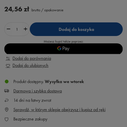
24,56 zł
brutto
/
opakowanie
Dodaj do koszyka
Możesz kupić także poprzez:
Dodaj do porównania
Dodaj do ulubionych
Produkt dostępny
Wysyłka
we wtorek
Darmowa i szybka dostawa
14
dni na łatwy zwrot
Sprawdź, w którym sklepie obejrzysz i kupisz od ręki
Bezpieczne zakupy