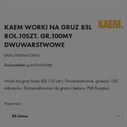
KAEM WORKI NA GRUZ 85L
ROL.10SZT. GR.100MY
DWUWARSTWOWE
EAN:
5905061112905
Kod produktu:
g.0470-010085
Worki na gruz Scley 85L (10 szt.). Dwuwarstwowe, grubość 100
mikronów. Ekstremalna moc do gruzu i betonu. PSB Kwapisz.
Pojemność
85 Litrów