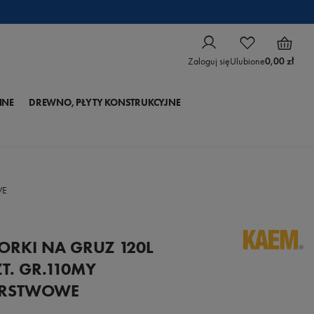
Zaloguj się
Ulubione
0,00 zł
NNE
DREWNO, PŁYTY KONSTRUKCYJNE
WE
RKI NA GRUZ 120L
T. GR.110MY
RSTWOWE