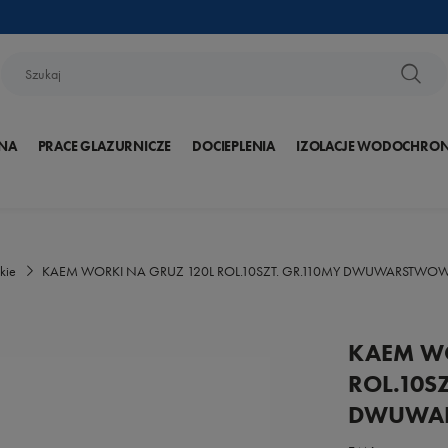
NA
PRACE GLAZURNICZE
DOCIEPLENIA
IZOLACJE WODOCHRO
kie
KAEM WORKI NA GRUZ 120L ROL.10SZT. GR.110MY DWUWARSTWO
KAEM WO
ROL.10SZ
DWUWA