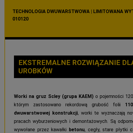
TECHNOLOGIA DWUWARSTWOWA | LIMITOWANA WYTR
010120
EKSTREMALNE ROZWIĄZANIE DL
UROBKÓW
Worki na gruz Scley (grupa KAEM)
o pojemności 120 
którym zastosowano rekordową grubość folii
11
dwuwarstwowej konstrukcji
, worki te wyznaczają n
pracach wyburzeniowych i demontażowych. Są odporn
wywołane przez kawałki
betonu
, cegły, stare płytki 