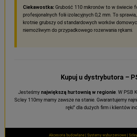
Ciekawostka:
Grubość 110 mikronów to w świecie fo
profesjonalnych folii izolacyjnych 0,2 mm. To sprawia
krotnie grubszy od standardowych worków domowych
niemożliwym do przypadkowego rozerwania rękami.
Kupuj u dystrybutora – 
Jesteśmy
największą hurtownią w regionie
. W PSB K
Scley 110my mamy zawsze na stanie. Gwarantujemy najn
ręki" dla dużych firm i klientów i
Akcesoria budowlane | Systemy wyburzeniowe | Scle