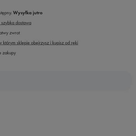
stępny
Wysyłka
jutro
 szybka dostawa
atwy zwrot
 którym sklepie obejrzysz i kupisz od ręki
e zakupy