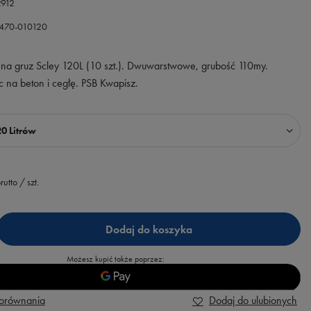
2912
0470-010120
na gruz Scley 120L (10 szt.). Dwuwarstwowe, grubość 110my.
 na beton i cegłę. PSB Kwapisz.
20 Litrów
rutto
/
szt.
Dodaj do koszyka
Możesz kupić także poprzez:
porównania
Dodaj do ulubionych