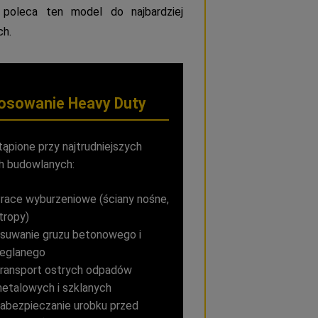
poleca ten model do najbardziej
ch.
osowanie Heavy Duty
ąpione przy najtrudniejszych
h budowlanych:
race wyburzeniowe (ściany nośne,
tropy)
suwanie gruzu betonowego i
eglanego
ransport ostrych odpadów
etalowych i szklanych
abezpieczanie urobku przed