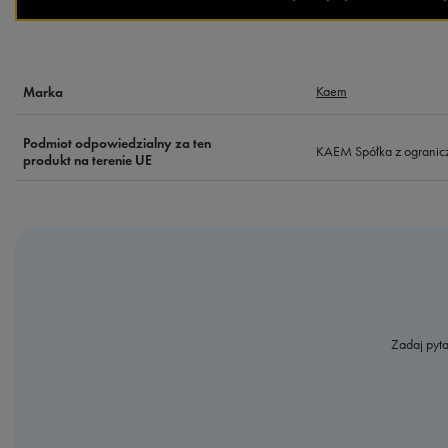
Kaem
Marka
Podmiot odpowiedzialny za ten
KAEM Spółka z ogranic
produkt na terenie UE
Zadaj pyta