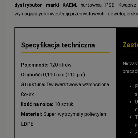
dystrybutor marki KAEM
, hurtownia PSB Kwapisz 
wymagających inwestycji przemysłowych i deweloperski
Zast
Specyfikacja techniczna
Niezast
Pojemność:
120 litrów
pracac
Grubość:
0,110 mm (110 µm)
Struktura:
Dwuwarstwowa wzmocniona
P
s
Co-ex
U
Ilość na rolce:
10 sztuk
c
Materiał:
Super-wytrzymały polietylen
T
LDPE
m
Z