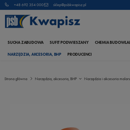
+48 692 354 000
sklep@psbkwapisz.pl
SUCHA ZABUDOWA
SUFIT PODWIESZANY
CHEMIA BUDOWLA
NARZĘDZIA, AKCESORIA, BHP
PRODUCENCI
Strona główna
Narzędzia, akcesoria, BHP
Narzędzia i akcesoria malars