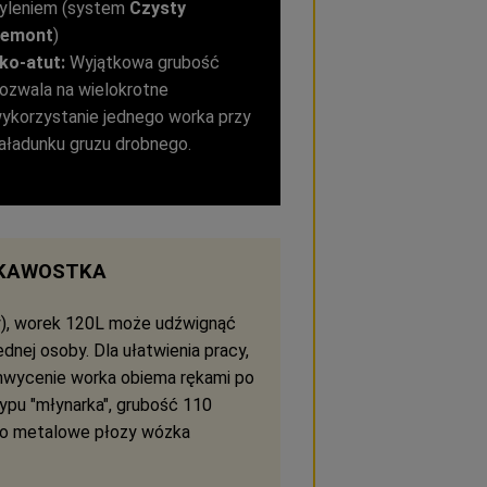
yleniem (system
Czysty
emont
)
ko-atut:
Wyjątkowa grubość
ozwala na wielokrotne
ykorzystanie jednego worka przy
aładunku gruzu drobnego.
EKAWOSTKA
my), worek 120L może udźwignąć
dnej osoby. Dla ułatwienia pracy,
chwycenie worka obiema rękami po
ypu "młynarka", grubość 110
ę o metalowe płozy wózka