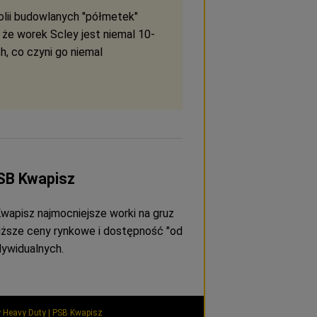
lii budowlanych "półmetek"
, że worek Scley jest niemal 10-
, co czyni go niemal
PSB Kwapisz
wapisz najmocniejsze worki na gruz
iższe ceny rynkowe i dostępność "od
ndywidualnych.
y Heavy Duty | PSB Kwapisz