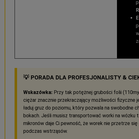
p
R
E
p
w
z
💡 PORADA DLA PROFESJONALISTY & CI
Wskazówka:
Przy tak potężnej grubości folii (110
ciężar znacznie przekraczający możliwości fizyczne je
ładuj gruz do poziomu, który pozwala na swobodne 
bokach. Jeśli musisz transportować worki na wózku t
mikronów daje Ci pewność, że worek nie przetrze si
podczas wstrząsów.