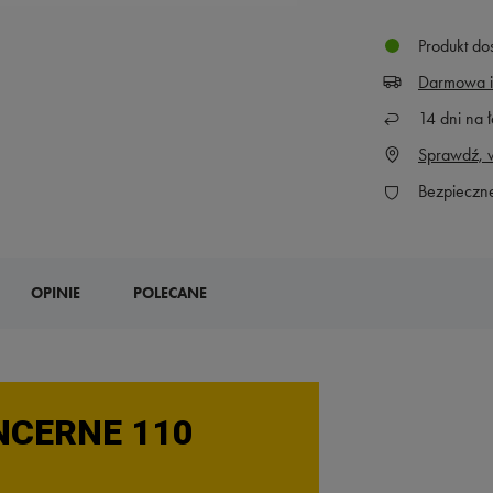
Produkt do
Darmowa i
14
dni na ł
Sprawdź, w
Bezpieczn
OPINIE
POLECANE
NCERNE 110