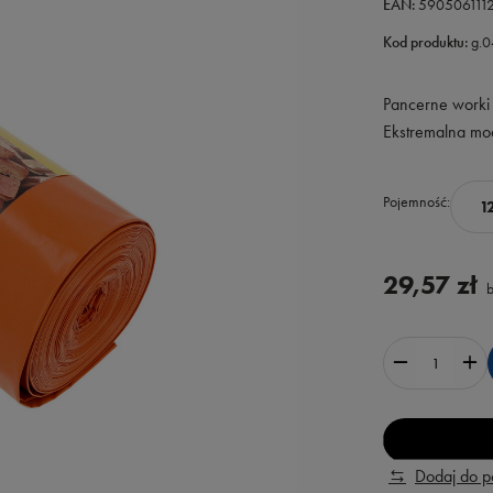
EAN:
590506111
Kod produktu:
g.
Pancerne worki 
Ekstremalna moc
Pojemność
1
29,57 zł
b
Dodaj do 