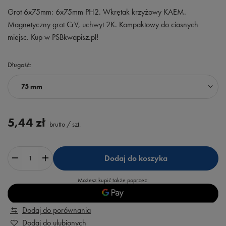
Grot 6x75mm: 6x75mm PH2. Wkrętak krzyżowy KAEM.
Magnetyczny grot CrV, uchwyt 2K. Kompaktowy do ciasnych
miejsc. Kup w PSBkwapisz.pl!
Długość
75 mm
5,44 zł
brutto
/
szt.
Dodaj do koszyka
Możesz kupić także poprzez:
Dodaj do porównania
Dodaj do ulubionych