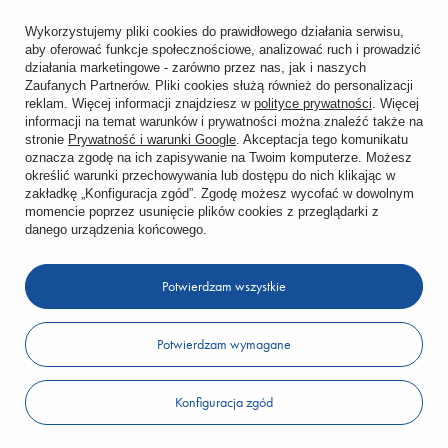
Śledzenie przesyłki
Wykorzystujemy pliki cookies do prawidłowego działania serwisu,
aby oferować funkcje społecznościowe, analizować ruch i prowadzić
Chcę zareklamować produkt
działania marketingowe - zarówno przez nas, jak i naszych
Zaufanych Partnerów. Pliki cookies służą również do personalizacji
Chcę zwrócić produkt
reklam. Więcej informacji znajdziesz w
polityce prywatności
. Więcej
informacji na temat warunków i prywatności można znaleźć także na
stronie
Prywatność i warunki Google
. Akceptacja tego komunikatu
Chcę wymienić towar
oznacza zgodę na ich zapisywanie na Twoim komputerze. Możesz
określić warunki przechowywania lub dostępu do nich klikając w
zakładkę „Konfiguracja zgód”. Zgodę możesz wycofać w dowolnym
KONTO
momencie poprzez usunięcie plików cookies z przeglądarki z
danego urządzenia końcowego.
REGULAMINY
Potwierdzam wszystkie
KONTAKT
Potwierdzam wymagane
W sklepie prezentujemy ceny brutto (z VAT).
Konfiguracja zgód