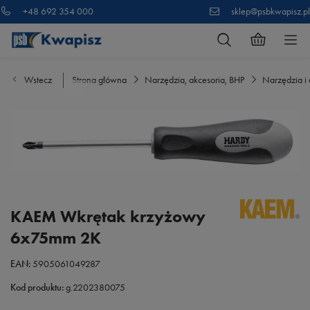
+48 692 354 000
sklep@psbkwapisz.pl
Wstecz
Strona główna
Narzędzia, akcesoria, BHP
Narzędzia i 
KAEM Wkrętak krzyżowy
6x75mm 2K
EAN:
5905061049287
Kod produktu:
g.2202380075