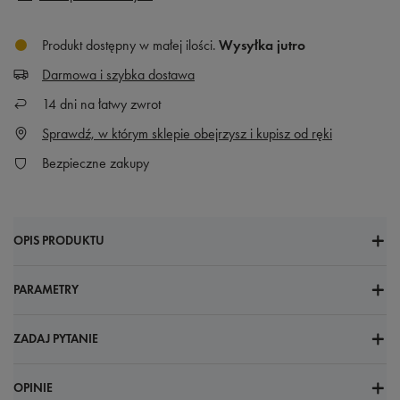
Produkt dostępny w małej ilości
Wysyłka
jutro
Darmowa i szybka dostawa
14
dni na łatwy zwrot
Sprawdź, w którym sklepie obejrzysz i kupisz od ręki
Bezpieczne zakupy
OPIS PRODUKTU
PARAMETRY
ZADAJ PYTANIE
OPINIE