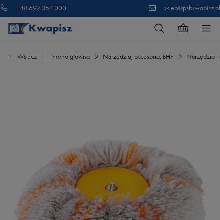
+48 692 354 000
sklep@psbkwapisz.pl
Wstecz
Strona główna
Narzędzia, akcesoria, BHP
Narzędzia i 