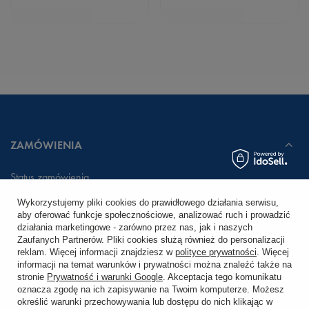
ZAMÓWIENIA
Status zamówienia
Wykorzystujemy pliki cookies do prawidłowego działania serwisu,
Śledzenie przesyłki
aby oferować funkcje społecznościowe, analizować ruch i prowadzić
działania marketingowe - zarówno przez nas, jak i naszych
Chcę zareklamować produkt
Zaufanych Partnerów. Pliki cookies służą również do personalizacji
reklam. Więcej informacji znajdziesz w
polityce prywatności
. Więcej
Chcę zwrócić produkt
informacji na temat warunków i prywatności można znaleźć także na
stronie
Prywatność i warunki Google
. Akceptacja tego komunikatu
Chcę wymienić towar
oznacza zgodę na ich zapisywanie na Twoim komputerze. Możesz
określić warunki przechowywania lub dostępu do nich klikając w