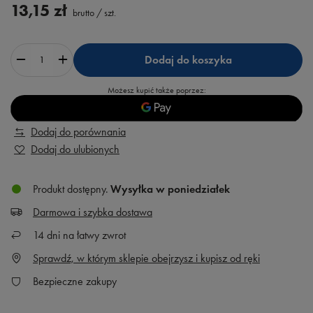
13,15 zł
brutto
/
szt.
Dodaj do koszyka
Możesz kupić także poprzez:
Dodaj do porównania
Dodaj do ulubionych
Produkt dostępny
Wysyłka
w poniedziałek
Darmowa i szybka dostawa
14
dni na łatwy zwrot
Sprawdź, w którym sklepie obejrzysz i kupisz od ręki
Bezpieczne zakupy