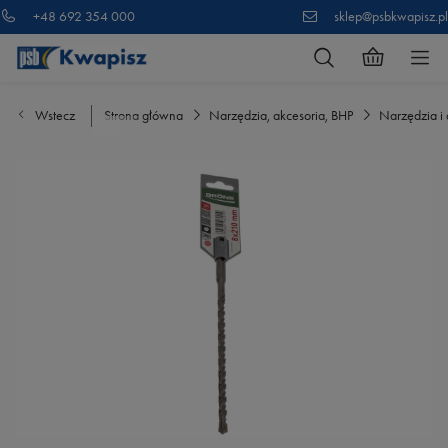
+48 692 354 000
sklep@psbkwapisz.pl
Wstecz
Strona główna
Narzędzia, akcesoria, BHP
Narzędzia i 