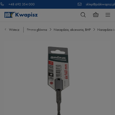
+48 692 354 000
sklep@psbkwapisz.pl
Wstecz
Strona główna
Narzędzia, akcesoria, BHP
Narzędzia i 