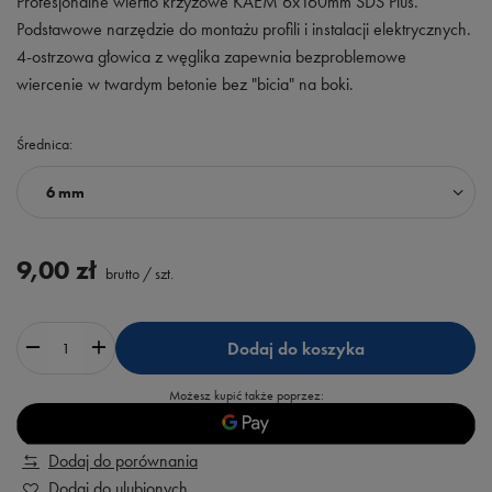
Profesjonalne wiertło krzyżowe KAEM 6x160mm SDS Plus.
Podstawowe narzędzie do montażu profili i instalacji elektrycznych.
4-ostrzowa głowica z węglika zapewnia bezproblemowe
wiercenie w twardym betonie bez "bicia" na boki.
Średnica
6 mm
9,00 zł
brutto
/
szt.
Dodaj do koszyka
Możesz kupić także poprzez:
Dodaj do porównania
Dodaj do ulubionych