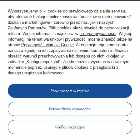
Śledzenie przesyłki
Wykorzystujemy pliki cookies do prawidłowego działania serwisu,
aby oferować funkcje społecznościowe, analizować ruch i prowadzić
Chcę zareklamować produkt
działania marketingowe - zarówno przez nas, jak i naszych
Zaufanych Partnerów. Pliki cookies służą również do personalizacji
Chcę zwrócić produkt
reklam. Więcej informacji znajdziesz w
polityce prywatności
. Więcej
informacji na temat warunków i prywatności można znaleźć także na
stronie
Prywatność i warunki Google
. Akceptacja tego komunikatu
Chcę wymienić towar
oznacza zgodę na ich zapisywanie na Twoim komputerze. Możesz
określić warunki przechowywania lub dostępu do nich klikając w
zakładkę „Konfiguracja zgód”. Zgodę możesz wycofać w dowolnym
KONTO
momencie poprzez usunięcie plików cookies z przeglądarki z
danego urządzenia końcowego.
REGULAMINY
Potwierdzam wszystkie
KONTAKT
Potwierdzam wymagane
W sklepie prezentujemy ceny brutto (z VAT).
Konfiguracja zgód