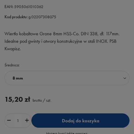
EAN:
5905061010362
Kod produktu:
g.02207308075
Wiertło kobaltowe Grone 8mm HSS-Co. DIN 338, dł. 117mm.
Idealne pod gwinty i otwory konstrukcyjne w stali INOX. PSB
Kwapisz.
Średnica
8 mm
15,20 zł
brutto
/
szt.
Dodaj do koszyka
Możesz kupić także poprzez: