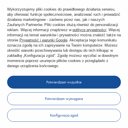
ZAMÓWIENIA
Wykorzystujemy pliki cookies do prawidłowego działania serwisu,
aby oferować funkcje społecznościowe, analizować ruch i prowadzić
Status zamówienia
działania marketingowe - zarówno przez nas, jak i naszych
Zaufanych Partnerów. Pliki cookies służą również do personalizacji
reklam. Więcej informacji znajdziesz w
polityce prywatności
. Więcej
Śledzenie przesyłki
informacji na temat warunków i prywatności można znaleźć także na
stronie
Prywatność i warunki Google
. Akceptacja tego komunikatu
Chcę zareklamować produkt
oznacza zgodę na ich zapisywanie na Twoim komputerze. Możesz
określić warunki przechowywania lub dostępu do nich klikając w
Chcę zwrócić produkt
zakładkę „Konfiguracja zgód”. Zgodę możesz wycofać w dowolnym
momencie poprzez usunięcie plików cookies z przeglądarki z
danego urządzenia końcowego.
Chcę wymienić towar
Potwierdzam wszystkie
KONTO
Potwierdzam wymagane
REGULAMINY
KONTAKT
Konfiguracja zgód