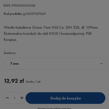
EAN:
5905061010348
Kod produktu:
g.02207307069
Wiertło kobaltowe Grone 7mm HSS-Co. DIN 338, dł. 109mm.
Ekstremalna twardość do stali INOX i kwasoodpornej. PSB
Kwapisz.
Średnica
7 mm
12,92 zł
brutto
/
szt.
Dodaj do koszyka
Możesz kupić także poprzez: