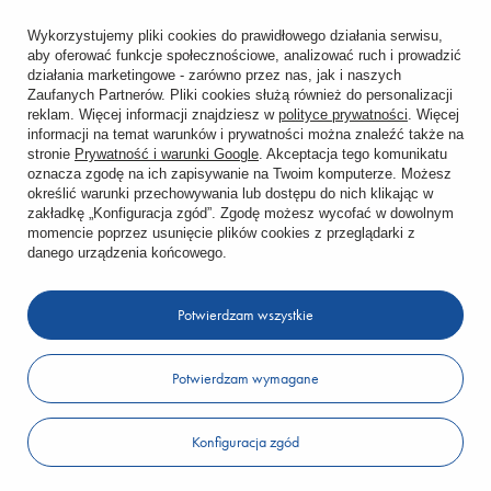
ZAMÓWIENIA
Wykorzystujemy pliki cookies do prawidłowego działania serwisu,
aby oferować funkcje społecznościowe, analizować ruch i prowadzić
Status zamówienia
działania marketingowe - zarówno przez nas, jak i naszych
Zaufanych Partnerów. Pliki cookies służą również do personalizacji
reklam. Więcej informacji znajdziesz w
polityce prywatności
. Więcej
Śledzenie przesyłki
informacji na temat warunków i prywatności można znaleźć także na
stronie
Prywatność i warunki Google
. Akceptacja tego komunikatu
Chcę zareklamować produkt
oznacza zgodę na ich zapisywanie na Twoim komputerze. Możesz
określić warunki przechowywania lub dostępu do nich klikając w
Chcę zwrócić produkt
zakładkę „Konfiguracja zgód”. Zgodę możesz wycofać w dowolnym
momencie poprzez usunięcie plików cookies z przeglądarki z
danego urządzenia końcowego.
Chcę wymienić towar
Potwierdzam wszystkie
KONTO
Potwierdzam wymagane
REGULAMINY
KONTAKT
Konfiguracja zgód