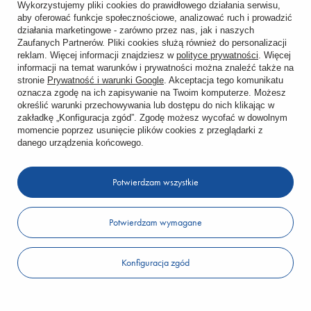
Wykorzystujemy pliki cookies do prawidłowego działania serwisu,
Status zamówienia
aby oferować funkcje społecznościowe, analizować ruch i prowadzić
działania marketingowe - zarówno przez nas, jak i naszych
Śledzenie przesyłki
Zaufanych Partnerów. Pliki cookies służą również do personalizacji
reklam. Więcej informacji znajdziesz w
polityce prywatności
. Więcej
informacji na temat warunków i prywatności można znaleźć także na
Chcę zareklamować produkt
stronie
Prywatność i warunki Google
. Akceptacja tego komunikatu
oznacza zgodę na ich zapisywanie na Twoim komputerze. Możesz
Chcę zwrócić produkt
określić warunki przechowywania lub dostępu do nich klikając w
zakładkę „Konfiguracja zgód”. Zgodę możesz wycofać w dowolnym
Chcę wymienić towar
momencie poprzez usunięcie plików cookies z przeglądarki z
danego urządzenia końcowego.
KONTO
Potwierdzam wszystkie
REGULAMINY
Potwierdzam wymagane
KONTAKT
Konfiguracja zgód
W sklepie prezentujemy ceny brutto (z VAT).