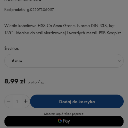
Kod produktu:
g.02207306057
Wiertło kobaltowe HSS-Co 6mm Grone. Norma DIN 338, kąt
135°. Idealne do stali nierdzewnej i twardych metali. PSB Kwapisz.
Średnica
6 mm
8,99 zł
brutto
/
szt.
Dodaj do koszyka
Możesz kupić także poprzez: