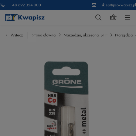
+48 692 354 000
sklep@psbkwapisz.pl
Wstecz
Strona główna
Narzędzia, akcesoria, BHP
Narzędzia i 