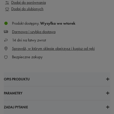
Dodaj do porównania
Dodaj do ulubionych
Produkt dostępny
Wysyłka
we wtorek
Darmowa i szybka dostawa
14
dni na łatwy zwrot
Sprawdź, w którym sklepie obejrzysz i kupisz od ręki
Bezpieczne zakupy
OPIS PRODUKTU
PARAMETRY
ZADAJ PYTANIE