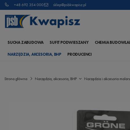
+48 692 354 000
sklep@psbkwapisz.pl
SUCHA ZABUDOWA
SUFIT PODWIESZANY
CHEMIA BUDOWLA
NARZĘDZIA, AKCESORIA, BHP
PRODUCENCI
Strona główna
Narzędzia, akcesoria, BHP
Narzędzia i akcesoria malars