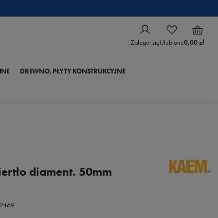
Zaloguj się
Ulubione
0,00 zł
NNE
DREWNO, PŁYTY KONSTRUKCYJNE
ertło diament. 50mm
*
72469