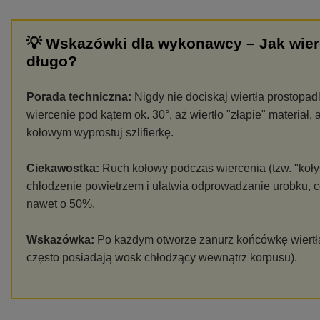
💡 Wskazówki dla wykonawcy – Jak wierc
długo?
Porada techniczna:
Nigdy nie dociskaj wiertła prostopa
wiercenie pod kątem ok. 30°, aż wiertło "złapie" materia
kołowym wyprostuj szlifierkę.
Ciekawostka:
Ruch kołowy podczas wiercenia (tzw. "koły
chłodzenie powietrzem i ułatwia odprowadzanie urobku, 
nawet o 50%.
Wskazówka:
Po każdym otworze zanurz końcówkę wiertł
często posiadają wosk chłodzący wewnątrz korpusu).