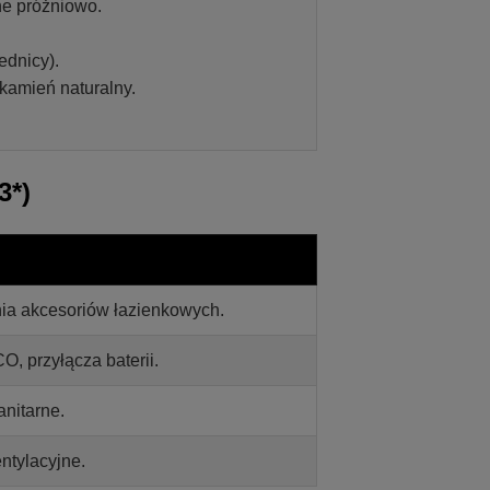
e próżniowo.
ednicy).
 kamień naturalny.
3*)
ia akcesoriów łazienkowych.
O, przyłącza baterii.
nitarne.
ntylacyjne.