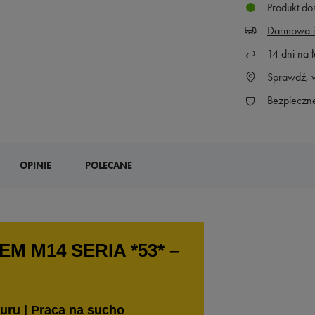
Produkt do
Darmowa i
14
dni na ł
Sprawdź, w
Bezpieczn
OPINIE
POLECANE
 M14 SERIA *53* –
muru | Praca na sucho