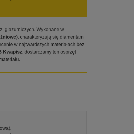
dzi glazurniczych. Wykonane w
óżniowe)
, charakteryzują się diamentami
rcenie w najtwardszych materiałach bez
B Kwapisz
, dostarczamy ten osprzęt
materiału.
tową).