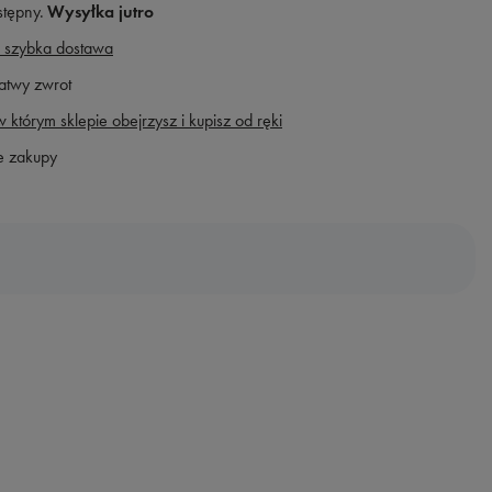
stępny
Wysyłka
jutro
 szybka dostawa
atwy zwrot
 którym sklepie obejrzysz i kupisz od ręki
e zakupy