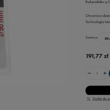
Kod produktu:
g.
Otwornica dia
Technologia lu
Średnica
50
191,77 zł
Dodaj do 