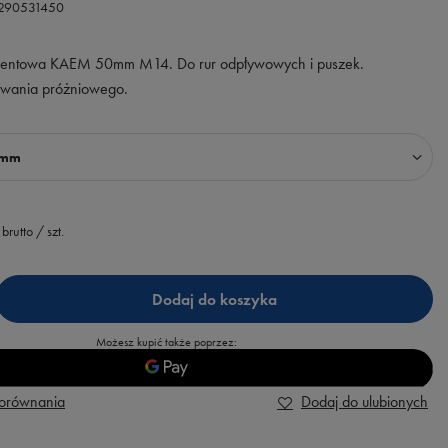
2290531450
mentowa KAEM 50mm M14. Do rur odpływowych i puszek.
towania próżniowego.
 mm
brutto
/
szt.
Dodaj do koszyka
Możesz kupić także poprzez:
porównania
Dodaj do ulubionych