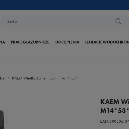
NA
PRACE GLAZURNICZE
DOCIEPLENIA
IZOLACJE WODOCHRO
kie
KAEM Wiertło diament. 50mm M14*53*
KAEM Wi
M14*53
EAN:
59050610