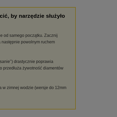
ić, by narzędzie służyło
dle od samego początku. Zacznij
ł, a następnie powolnym ruchem
sanie") drastycznie poprawia
co przedłuża żywotność diamentów
a w zimnej wodzie (wersje do 12mm