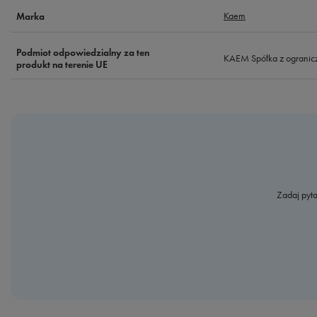
Kaem
Marka
Podmiot odpowiedzialny za ten
KAEM Spółka z ogranic
produkt na terenie UE
Zadaj pyta