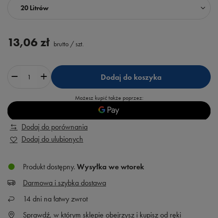
20 Litrów
13,06 zł
brutto
/
szt.
Dodaj do koszyka
Możesz kupić także poprzez:
Dodaj do porównania
Dodaj do ulubionych
Produkt dostępny
Wysyłka
we wtorek
Darmowa i szybka dostawa
14
dni na łatwy zwrot
Sprawdź, w którym sklepie obejrzysz i kupisz od ręki