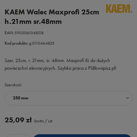
KAEM Walec Maxprofi 25cm
h.21mm sr.48mm
EAN:
5905061048518
Kod produktu:
g.0110464825
Szer. 25cm, r. 21mm, śr. 48mm. Maxprofi XL do dużych
powierzchni elewacyjnych. Szybka praca z PSBkwapisz.pl!
Szerokość
250 mm
25,09 zł
brutto
/
szt.