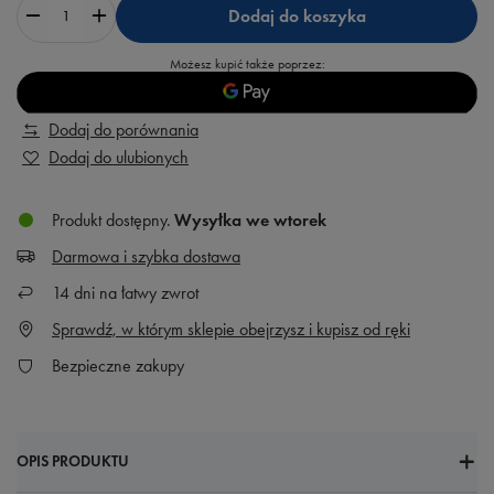
Dodaj do koszyka
Możesz kupić także poprzez:
Dodaj do porównania
Dodaj do ulubionych
Produkt dostępny
Wysyłka
we wtorek
Darmowa i szybka dostawa
14
dni na łatwy zwrot
Sprawdź, w którym sklepie obejrzysz i kupisz od ręki
Bezpieczne zakupy
OPIS PRODUKTU