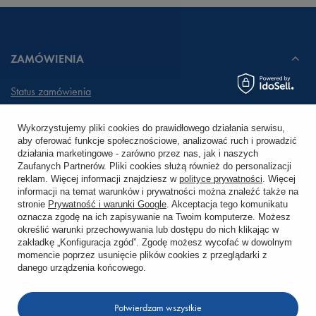
ZAMÓWIENIA
Status zamówienia
Śledzenie przesyłki
Wykorzystujemy pliki cookies do prawidłowego działania serwisu,
aby oferować funkcje społecznościowe, analizować ruch i prowadzić
Chcę zareklamować produkt
działania marketingowe - zarówno przez nas, jak i naszych
Zaufanych Partnerów. Pliki cookies służą również do personalizacji
Chcę zwrócić produkt
reklam. Więcej informacji znajdziesz w
polityce prywatności
. Więcej
informacji na temat warunków i prywatności można znaleźć także na
stronie
Prywatność i warunki Google
. Akceptacja tego komunikatu
Chcę wymienić towar
oznacza zgodę na ich zapisywanie na Twoim komputerze. Możesz
określić warunki przechowywania lub dostępu do nich klikając w
zakładkę „Konfiguracja zgód”. Zgodę możesz wycofać w dowolnym
KONTO
momencie poprzez usunięcie plików cookies z przeglądarki z
danego urządzenia końcowego.
REGULAMINY
Potwierdzam wszystkie