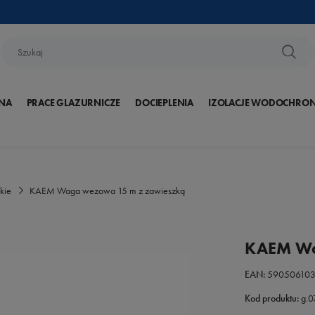
NA
PRACE GLAZURNICZE
DOCIEPLENIA
IZOLACJE WODOCHRO
kie
KAEM Waga wezowa 15 m z zawieszką
KAEM Wa
EAN:
59050610
Kod produktu:
g.