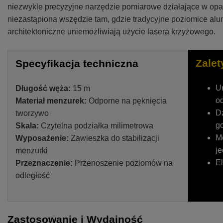
niezwykle precyzyjne narzędzie pomiarowe działające w opa
niezastąpiona wszędzie tam, gdzie tradycyjne poziomice alum
architektoniczne uniemożliwiają użycie lasera krzyżowego.
Zalet
Specyfikacja techniczna
U
Długość węża:
15 m
od
Materiał menzurek:
Odporne na pęknięcia
Dz
tworzywo
g
Skala:
Czytelna podziałka milimetrowa
Me
Wyposażenie:
Zawieszka do stabilizacji
je
menzurki
El
Przeznaczenie:
Przenoszenie poziomów na
odległość
Zastosowanie i Wydajność