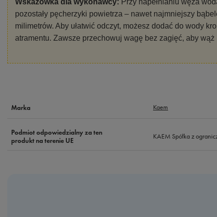
Wskazówka dla wykonawcy:
Przy napełnianiu węża wodą,
pozostały pęcherzyki powietrza – nawet najmniejszy bąbe
milimetrów. Aby ułatwić odczyt, możesz dodać do wody kr
atramentu. Zawsze przechowuj wagę bez zagięć, aby wąż n
Kaem
Marka
Podmiot odpowiedzialny za ten
KAEM Spółka z ogranic
produkt na terenie UE