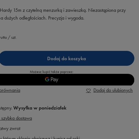
rdy 15m z czytelną menzurką i zawieszką. Niezastąpiona przy
 dużych odległościach. Precyzja i wygoda.
utto
/
szt.
Dodaj do koszyka
Możesz kupić także poprzez:
porównania
Dodaj do ulubionych
stępny
Wysyłka
w poniedziałek
 szybka dostawa
atwy zwrot
 którym sklepie obejrzysz i kupisz od ręki