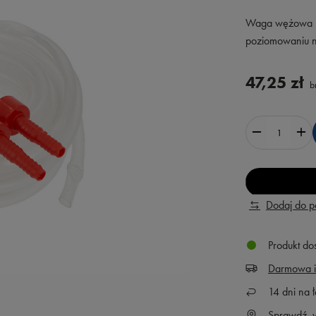
Waga wężowa Ha
poziomowaniu na
47,25 zł
br
Dodaj do 
Produkt do
Darmowa i
14
dni na ł
Sprawdź, w