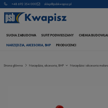
+48 692 354 000
sklep@psbkwapisz.pl
SUCHA ZABUDOWA
SUFIT PODWIESZANY
CHEMIA BUDOWLA
NARZĘDZIA, AKCESORIA, BHP
PRODUCENCI
Strona główna
Narzędzia, akcesoria, BHP
Narzędzia i akcesoria malars