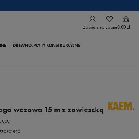
Zaloguj się
Ulubione
0,00 zł
NNE
DREWNO, PŁYTY KONSTRUKCYJNE
ga wezowa 15 m z zawieszką
37000
0750601500