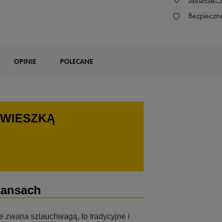
Bezpieczn
OPINIE
POLECANE
AWIESZKĄ
tansach
ie zwana szlauchwagą, to tradycyjne i