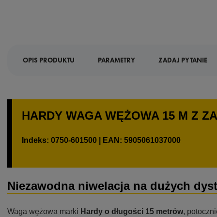
OPIS PRODUKTU
PARAMETRY
ZADAJ PYTANIE
HARDY WAGA WĘŻOWA 15 M Z Z
Indeks: 0750-601500 | EAN: 5905061037000
Niezawodna niwelacja na dużych dys
Waga wężowa marki
Hardy o długości 15 metrów
, potoczn