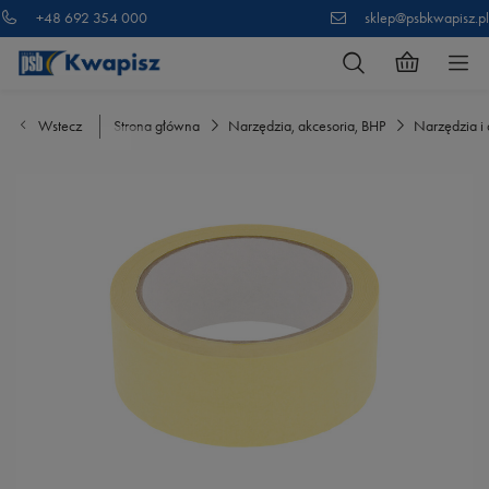
+48 692 354 000
sklep@psbkwapisz.pl
Wstecz
Strona główna
Narzędzia, akcesoria, BHP
Narzędzia i 