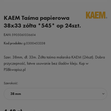
KAEM Taśma papierowa
38x33 zółta *545* op 24szt.
EAN:
5905061036614
Kod produktu:
g.0300453338
Szer. 38mm, dł. 33m. Żółta taśma malarska KAEM (24szt). Dobra
przyczepność, łatwe usuwanie bez śladów kleju. Kup w
PSBkwapisz.pl
Szerokość
38 mm