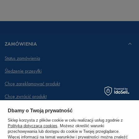
ZAMÓWIENIA
Status zamówienia
Śledzenie przesyłki
Chcę zareklamować produkt
Chcę zwrócić produkt
Chcę wymienić towar
Dbamy o Twoją prywatność
Sklep korzysta z plików cookie w celu realizacji usług zgodnie z
Polityką dotyczącą cookies
. Możesz określić warunki
KONTO
przechowywania lub dostępu do cookie w Twojej przeglądarce.
Więcej informacji na temat warunków i prywatności można znaleźć