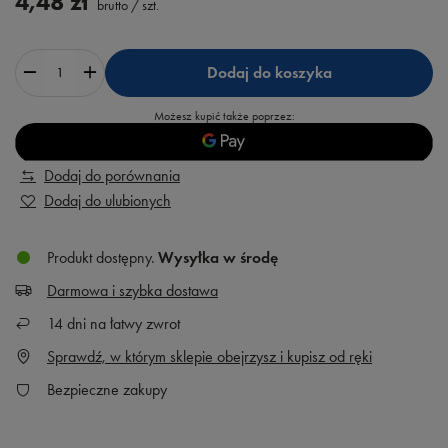
4,48 zł
brutto
/
szt.
Dodaj do koszyka
Możesz kupić także poprzez:
Dodaj do porównania
Dodaj do ulubionych
Produkt dostępny
Wysyłka
w środę
Darmowa i szybka dostawa
14
dni na łatwy zwrot
Sprawdź, w którym sklepie obejrzysz i kupisz od ręki
Bezpieczne zakupy