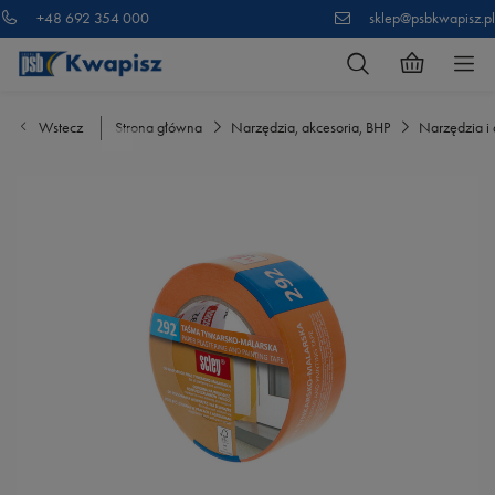
+48 692 354 000
sklep@psbkwapisz.pl
Wstecz
Strona główna
Narzędzia, akcesoria, BHP
Narzędzia i 