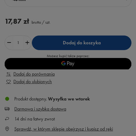
17,87 zł
brutto
/
szt.
Dodaj do koszyka
Możesz kupić także poprzez:
Dodaj do porównania
Dodaj do ulubionych
Produkt dostępny
Wysyłka
we wtorek
Darmowa i szybka dostawa
14
dni na łatwy zwrot
Sprawdź, w którym sklepie obejrzysz i kupisz od ręki