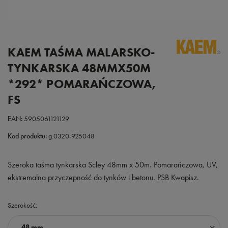
KAEM TAŚMA MALARSKO-
TYNKARSKA 48MMX50M
*292* POMARAŃCZOWA,
FS
EAN:
5905061121129
Kod produktu:
g.0320-925048
Szeroka taśma tynkarska Scley 48mm x 50m. Pomarańczowa, UV,
ekstremalna przyczepność do tynków i betonu. PSB Kwapisz.
Szerokość
48 mm