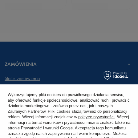
ZAMÓWIENIA
Status zamówienia
Śledzenie przesyłki
Wykorzystujemy pliki cookies do prawidłowego działania serwisu,
aby oferować funkcje społecznościowe, analizować ruch i prowadzić
Chcę zareklamować produkt
działania marketingowe - zarówno przez nas, jak i naszych
Zaufanych Partnerów. Pliki cookies służą również do personalizacji
Chcę zwrócić produkt
reklam. Więcej informacji znajdziesz w
polityce prywatności
. Więcej
informacji na temat warunków i prywatności można znaleźć także na
stronie
Prywatność i warunki Google
. Akceptacja tego komunikatu
Chcę wymienić towar
oznacza zgodę na ich zapisywanie na Twoim komputerze. Możesz