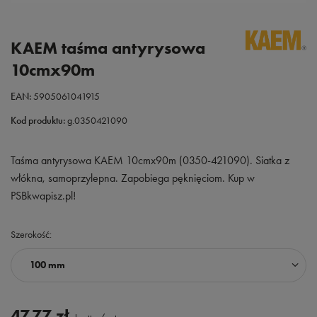
KAEM taśma antyrysowa
10cmx90m
EAN:
5905061041915
Kod produktu:
g.0350421090
Taśma antyrysowa KAEM 10cmx90m (0350-421090). Siatka z
włókna, samoprzylepna. Zapobiega pęknięciom. Kup w
PSBkwapisz.pl!
Szerokość
100 mm
47,77 zł