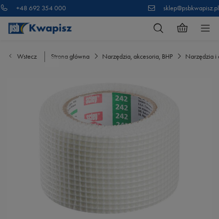
+48 692 354 000
sklep@psbkwapisz.pl
Wstecz
Strona główna
Narzędzia, akcesoria, BHP
Narzędzia i 