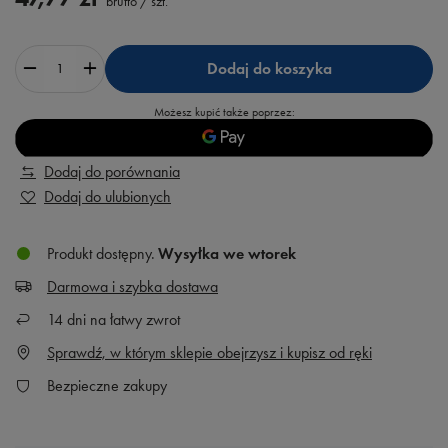
brutto
/
szt.
Dodaj do koszyka
Możesz kupić także poprzez:
Dodaj do porównania
Dodaj do ulubionych
Produkt dostępny
Wysyłka
we wtorek
Darmowa i szybka dostawa
14
dni na łatwy zwrot
Sprawdź, w którym sklepie obejrzysz i kupisz od ręki
Bezpieczne zakupy